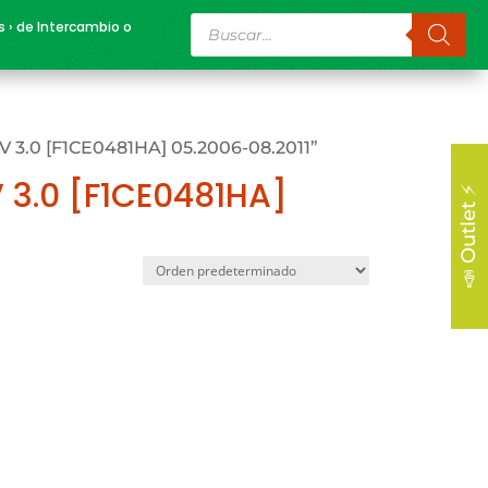
Búsqueda
s › de Intercambio o
de
productos
V 3.0 [F1CE0481HA] 05.2006-08.2011”
 3.0 [F1CE0481HA]
📣 Outlet ⚡