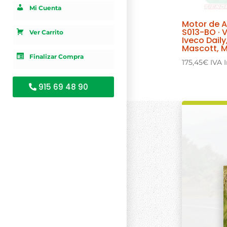
Mi Cuenta
Motor de 
S013-BO · 
Ver Carrito
Iveco Daily
Mascott, M
Finalizar Compra
175,45
€
IVA 
915 69 48 90