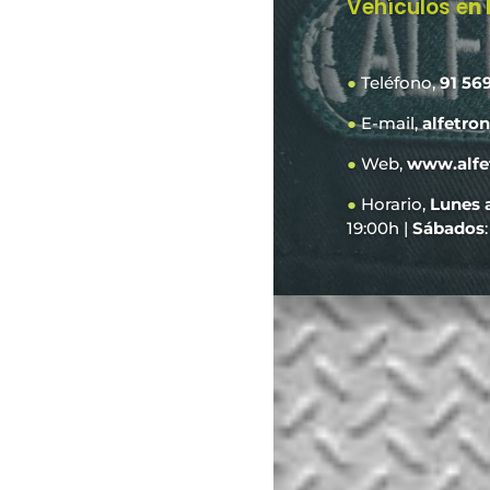
Vehículos e
n
●
Teléfono,
91 56
●
E-mail,
alfetro
●
Web,
www.alfe
●
Horario,
Lunes 
19:00h |
Sábados