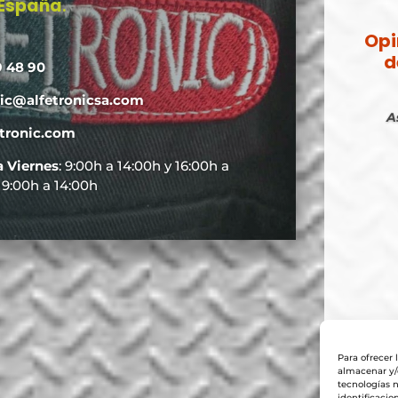
 España
.
Opi
d
9 48 90
nic@alfetronicsa.com
A
tronic.com
a Viernes
: 9:00h a 14:00h y 16:00h a
: 9:00h a 14:00h
Para ofrecer 
almacenar y/o
tecnologías 
identificacio