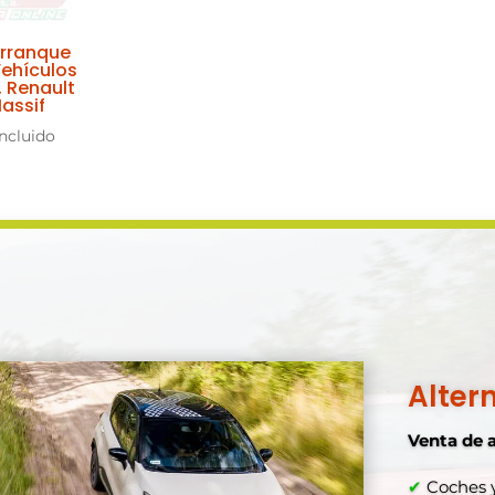
Arranque
Vehículos
, Renault
assif
Incluido
Alter
Venta de 
✔
Coches y