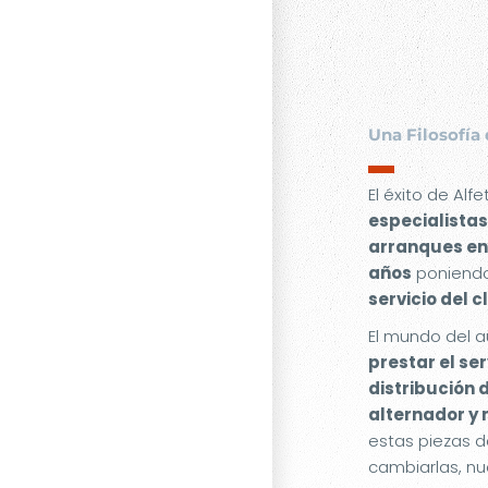
Una Filosofía 
▬
El éxito de Alf
especialistas
arranques en
años
poniendo
servicio del c
El mundo del a
prestar el se
distribución 
alternador y
estas piezas d
cambiarlas, nu