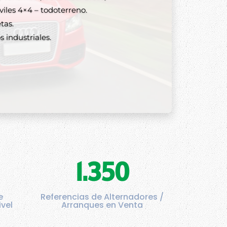
lternadores y arranques
les 4×4 – todoterreno.
tas.
 industriales.
1.350
e
Referencias de Alternadores /
ivel
Arranques en Venta