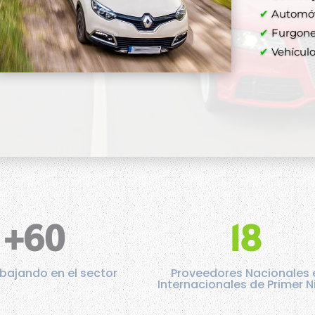
Comprar a
✔
Automóvi
✔
Furgone
✔
✔
Vehículos
✔
✔
+60
18
bajando en el sector
Proveedores Nacionales 
Internacionales de Primer N