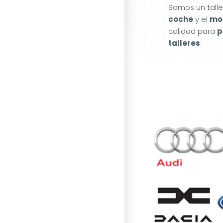
Somos un tall
coche
y el
mot
calidad para
p
talleres
.