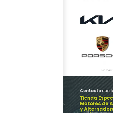
Los logot
Contacte
con l
Tienda Espec
Motores de 
y Alternador