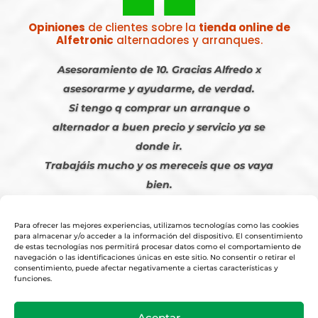
Opiniones
de clientes sobre la
tienda online de
Alfetronic
alternadores y arranques.
Asesoramiento de 10. Gracias Alfredo x
asesorarme y ayudarme, de verdad.
Si tengo q comprar un arranque o
alternador a buen precio y servicio ya se
donde ir.
Trabajáis mucho y os mereceis que os vaya
bien.
Javier S. | Julio 2023
Para ofrecer las mejores experiencias, utilizamos tecnologías como las cookies
para almacenar y/o acceder a la información del dispositivo. El consentimiento
de estas tecnologías nos permitirá procesar datos como el comportamiento de
navegación o las identificaciones únicas en este sitio. No consentir o retirar el
consentimiento, puede afectar negativamente a ciertas características y
funciones.
© 2026
Tienda Online Alfetronic SA
|
Aviso Legal
-
Política Privacidad
-
Aceptar
Cookies
|
Condiciones Venta Online
|