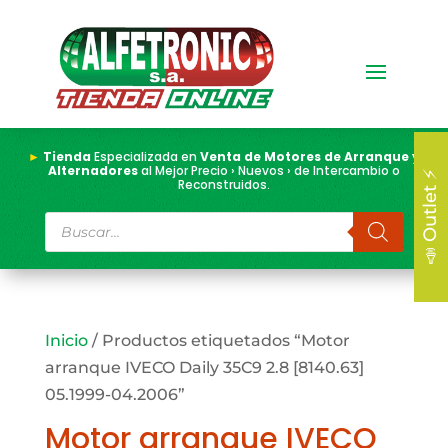
►
Tienda
Especializada en
Venta de Motores de Arranque y
Alternadores
al Mejor Precio › Nuevos › de Intercambio o
📣 Outlet ⚡
Reconstruidos.
Búsqueda
de
productos
Inicio
/ Productos etiquetados “Motor
arranque IVECO Daily 35C9 2.8 [8140.63]
05.1999-04.2006”
Motor arranque IVECO