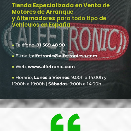
Tienda Especializada en Venta
de
Motores de Arranque
y Alternadores
para todo tipo de
Vehículos e
n España
.
●
Teléfono,
91 569 48 90
●
E-mail,
alfetronic@alfetronicsa.com
●
Web,
www.alfetronic.com
●
Horario,
Lunes a Viernes
: 9:00h a 14:00h y
16:00h a 19:00h |
Sábados
: 9:00h a 14:00h