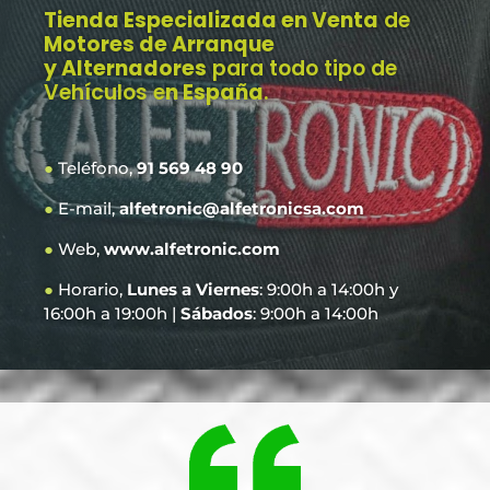
Tienda Especializada en Venta
de
Motores de Arranque
y Alternadores
para todo tipo de
Vehículos e
n España
.
●
Teléfono,
91 569 48 90
●
E-mail,
alfetronic@alfetronicsa.com
●
Web,
www.alfetronic.com
●
Horario,
Lunes a Viernes
: 9:00h a 14:00h y
16:00h a 19:00h |
Sábados
: 9:00h a 14:00h