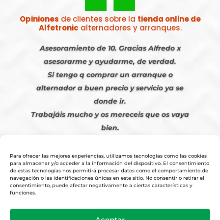
Opiniones
de clientes sobre la
tienda online de
Alfetronic
alternadores y arranques.
Asesoramiento de 10. Gracias Alfredo x
asesorarme y ayudarme, de verdad.
Si tengo q comprar un arranque o
alternador a buen precio y servicio ya se
donde ir.
Trabajáis mucho y os mereceis que os vaya
bien.
Javier S. | Julio 2023
Para ofrecer las mejores experiencias, utilizamos tecnologías como las cookies
para almacenar y/o acceder a la información del dispositivo. El consentimiento
de estas tecnologías nos permitirá procesar datos como el comportamiento de
navegación o las identificaciones únicas en este sitio. No consentir o retirar el
consentimiento, puede afectar negativamente a ciertas características y
funciones.
© 2026
Tienda Online Alfetronic SA
|
Aviso Legal
-
Política Privacidad
-
Aceptar
Cookies
|
Condiciones Venta Online
|