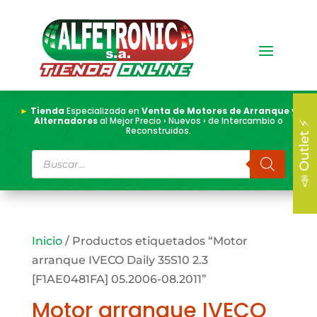
►
Tienda
Especializada en
Venta de Motores de Arranque y
Alternadores
al Mejor Precio › Nuevos › de Intercambio o
📣 Outlet ⚡
Reconstruidos.
Búsqueda
de
productos
Inicio
/ Productos etiquetados “Motor
arranque IVECO Daily 35S10 2.3
[F1AE0481FA] 05.2006-08.2011”
Motor arranque IVECO