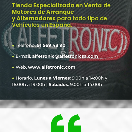
Tienda Especializada en Venta
de
Motores de Arranque
y Alternadores
para todo tipo de
Vehículos e
n España
.
●
Teléfono,
91 569 48 90
●
E-mail,
alfetronic@alfetronicsa.com
●
Web,
www.alfetronic.com
●
Horario,
Lunes a Viernes
: 9:00h a 14:00h y
16:00h a 19:00h |
Sábados
: 9:00h a 14:00h