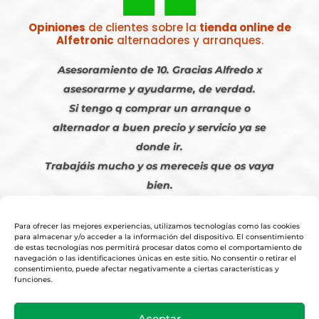
Opiniones
de clientes sobre la
tienda online de
Alfetronic
alternadores y arranques.
Asesoramiento de 10. Gracias Alfredo x
asesorarme y ayudarme, de verdad.
Si tengo q comprar un arranque o
alternador a buen precio y servicio ya se
donde ir.
Trabajáis mucho y os mereceis que os vaya
bien.
Javier S. | Julio 2023
Para ofrecer las mejores experiencias, utilizamos tecnologías como las cookies
para almacenar y/o acceder a la información del dispositivo. El consentimiento
de estas tecnologías nos permitirá procesar datos como el comportamiento de
navegación o las identificaciones únicas en este sitio. No consentir o retirar el
consentimiento, puede afectar negativamente a ciertas características y
funciones.
© 2026
Tienda Online Alfetronic SA
|
Aviso Legal
-
Política Privacidad
-
Aceptar
Cookies
|
Condiciones Venta Online
|