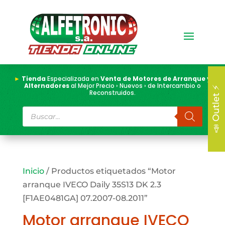
►
Tienda
Especializada en
Venta de Motores de Arranque y
Alternadores
al Mejor Precio › Nuevos › de Intercambio o
📣 Outlet ⚡
Reconstruidos.
Búsqueda
de
productos
Inicio
/ Productos etiquetados “Motor
arranque IVECO Daily 35S13 DK 2.3
[F1AE0481GA] 07.2007-08.2011”
Motor arranque IVECO