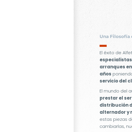
Una Filosofía 
▬
El éxito de Alf
especialistas
arranques en
años
poniendo
servicio del c
El mundo del a
prestar el se
distribución 
alternador y
estas piezas d
cambiarlas, nu