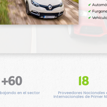
Comprar a
✔
Automóvi
✔
Furgone
✔
✔
Vehículos
✔
✔
+60
18
bajando en el sector
Proveedores Nacionales 
Internacionales de Primer N