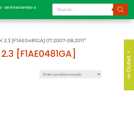
Búsqueda
s › de Intercambio o
de
productos
K 2.3 [F1AE0481GA] 07.2007-08.2011”
 2.3 [F1AE0481GA]
📣 Outlet ⚡