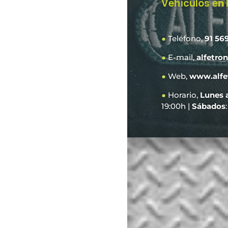
Vehículos e
n
●
Teléfono,
91 56
●
E-mail,
alfetro
●
Web,
www.alfe
●
Horario,
Lunes 
19:00h |
Sábados