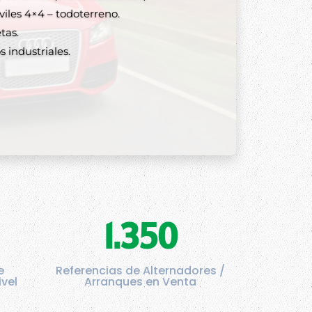
lternadores y arranques
les 4×4 – todoterreno.
tas.
 industriales.
1.350
e
Referencias de Alternadores /
ivel
Arranques en Venta