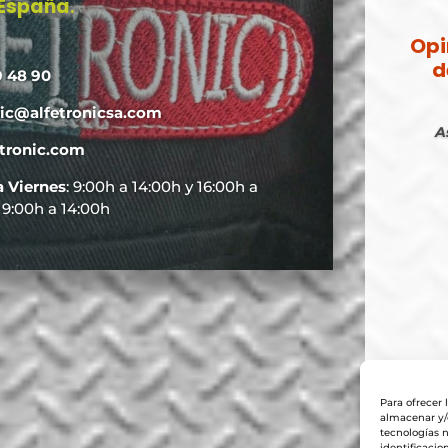
 España
.
Opi
d
9 48 90
nic@alfetronicsa.com
A
tronic.com
a Viernes
: 9:00h a 14:00h y 16:00h a
: 9:00h a 14:00h
Para ofrecer 
almacenar y/o
tecnologías 
identificacio