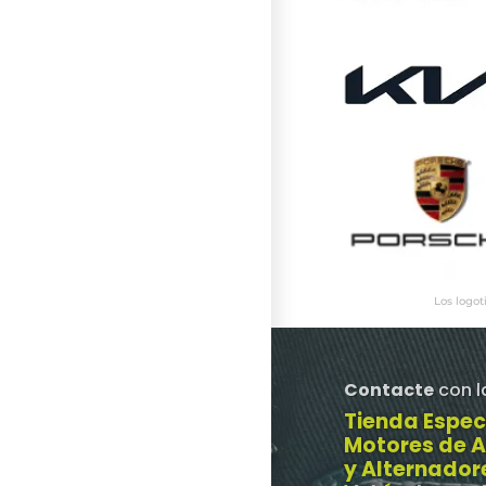
Los logot
Contacte
con l
Tienda Espec
Motores de 
y Alternador