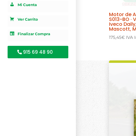
Mi Cuenta
Motor de 
S013-BO · 
Ver Carrito
Iveco Daily
Mascott, M
Finalizar Compra
175,45
€
IVA 
915 69 48 90