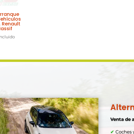
Arranque
Vehículos
, Renault
assif
Incluido
Alter
Venta de 
✔
Coches y