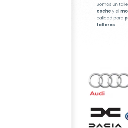
Somos un tall
coche
y el
mot
calidad para
p
talleres
.