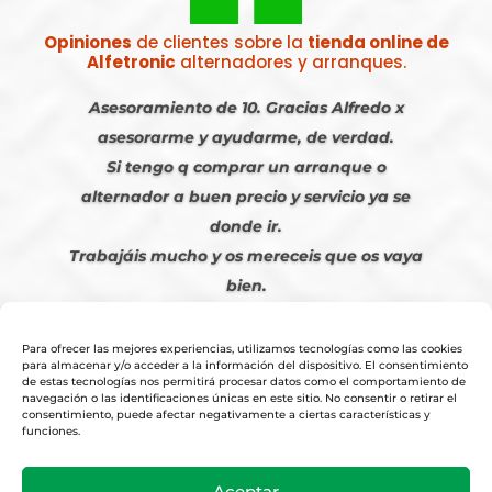
Opiniones
de clientes sobre la
tienda online de
Alfetronic
alternadores y arranques.
Asesoramiento de 10. Gracias Alfredo x
asesorarme y ayudarme, de verdad.
Si tengo q comprar un arranque o
alternador a buen precio y servicio ya se
donde ir.
Trabajáis mucho y os mereceis que os vaya
bien.
Javier S. | Julio 2023
Para ofrecer las mejores experiencias, utilizamos tecnologías como las cookies
para almacenar y/o acceder a la información del dispositivo. El consentimiento
de estas tecnologías nos permitirá procesar datos como el comportamiento de
navegación o las identificaciones únicas en este sitio. No consentir o retirar el
consentimiento, puede afectar negativamente a ciertas características y
funciones.
© 2026
Tienda Online Alfetronic SA
|
Aviso Legal
-
Política Privacidad
-
Aceptar
Cookies
|
Condiciones Venta Online
|