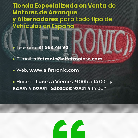
Tienda Especializada en Venta
de
Motores de Arranque
y Alternadores
para todo tipo de
Vehículos e
n España
.
●
Teléfono,
91 569 48 90
●
E-mail,
alfetronic@alfetronicsa.com
●
Web,
www.alfetronic.com
●
Horario,
Lunes a Viernes
: 9:00h a 14:00h y
16:00h a 19:00h |
Sábados
: 9:00h a 14:00h