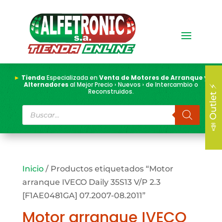
►
Tienda
Especializada en
Venta de Motores de Arranque y
Alternadores
al Mejor Precio › Nuevos › de Intercambio o
📣 Outlet ⚡
Reconstruidos.
Búsqueda
de
productos
Inicio
/ Productos etiquetados “Motor
arranque IVECO Daily 35S13 V/P 2.3
[F1AE0481GA] 07.2007-08.2011”
Motor arranque IVECO