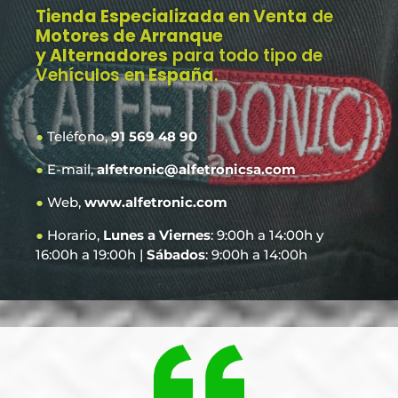
Tienda Especializada en Venta
de
Motores de Arranque
y Alternadores
para todo tipo de
Vehículos e
n España
.
●
Teléfono,
91 569 48 90
●
E-mail,
alfetronic@alfetronicsa.com
●
Web,
www.alfetronic.com
●
Horario,
Lunes a Viernes
: 9:00h a 14:00h y
16:00h a 19:00h |
Sábados
: 9:00h a 14:00h