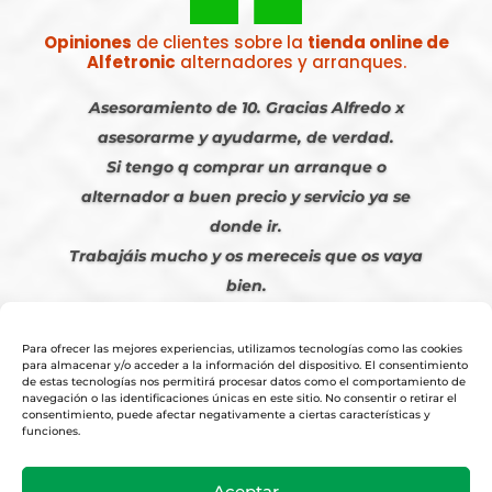
Opiniones
de clientes sobre la
tienda online de
Alfetronic
alternadores y arranques.
Asesoramiento de 10. Gracias Alfredo x
asesorarme y ayudarme, de verdad.
Si tengo q comprar un arranque o
alternador a buen precio y servicio ya se
donde ir.
Trabajáis mucho y os mereceis que os vaya
bien.
Javier S. | Julio 2023
Para ofrecer las mejores experiencias, utilizamos tecnologías como las cookies
para almacenar y/o acceder a la información del dispositivo. El consentimiento
de estas tecnologías nos permitirá procesar datos como el comportamiento de
navegación o las identificaciones únicas en este sitio. No consentir o retirar el
consentimiento, puede afectar negativamente a ciertas características y
funciones.
© 2026
Tienda Online Alfetronic SA
|
Aviso Legal
-
Política Privacidad
-
Aceptar
Cookies
|
Condiciones Venta Online
|