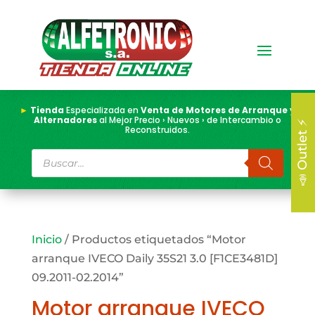
►
Tienda
Especializada en
Venta de Motores de Arranque y
Alternadores
al Mejor Precio › Nuevos › de Intercambio o
📣 Outlet ⚡
Reconstruidos.
Búsqueda
de
productos
Inicio
/ Productos etiquetados “Motor
arranque IVECO Daily 35S21 3.0 [F1CE3481D]
09.2011-02.2014”
Motor arranque IVECO