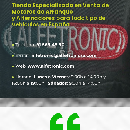
Tienda Especializada en Venta
de
Motores de Arranque
y Alternadores
para todo tipo de
Vehículos e
n España
.
●
Teléfono,
91 569 48 90
●
E-mail,
alfetronic@alfetronicsa.com
●
Web,
www.alfetronic.com
●
Horario,
Lunes a Viernes
: 9:00h a 14:00h y
16:00h a 19:00h |
Sábados
: 9:00h a 14:00h