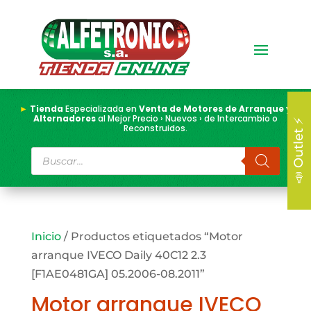
►
Tienda
Especializada en
Venta de Motores de Arranque y
Alternadores
al Mejor Precio › Nuevos › de Intercambio o
📣 Outlet ⚡
Reconstruidos.
Búsqueda
de
productos
Inicio
/ Productos etiquetados “Motor
arranque IVECO Daily 40C12 2.3
[F1AE0481GA] 05.2006-08.2011”
Motor arranque IVECO