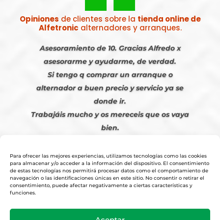
Opiniones
de clientes sobre la
tienda online de
Alfetronic
alternadores y arranques.
Asesoramiento de 10. Gracias Alfredo x
asesorarme y ayudarme, de verdad.
Si tengo q comprar un arranque o
alternador a buen precio y servicio ya se
donde ir.
Trabajáis mucho y os mereceis que os vaya
bien.
Javier S. | Julio 2023
Para ofrecer las mejores experiencias, utilizamos tecnologías como las cookies
para almacenar y/o acceder a la información del dispositivo. El consentimiento
de estas tecnologías nos permitirá procesar datos como el comportamiento de
navegación o las identificaciones únicas en este sitio. No consentir o retirar el
consentimiento, puede afectar negativamente a ciertas características y
funciones.
© 2026
Tienda Online Alfetronic SA
|
Aviso Legal
-
Política Privacidad
-
Aceptar
Cookies
|
Condiciones Venta Online
|