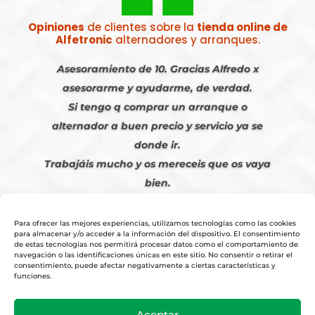
Opiniones
de clientes sobre la
tienda online de
Alfetronic
alternadores y arranques.
Asesoramiento de 10. Gracias Alfredo x
asesorarme y ayudarme, de verdad.
Si tengo q comprar un arranque o
alternador a buen precio y servicio ya se
donde ir.
Trabajáis mucho y os mereceis que os vaya
bien.
Javier S. | Julio 2023
Para ofrecer las mejores experiencias, utilizamos tecnologías como las cookies
para almacenar y/o acceder a la información del dispositivo. El consentimiento
de estas tecnologías nos permitirá procesar datos como el comportamiento de
navegación o las identificaciones únicas en este sitio. No consentir o retirar el
consentimiento, puede afectar negativamente a ciertas características y
funciones.
© 2026
Tienda Online Alfetronic SA
|
Aviso Legal
-
Política Privacidad
-
Aceptar
Cookies
|
Condiciones Venta Online
|