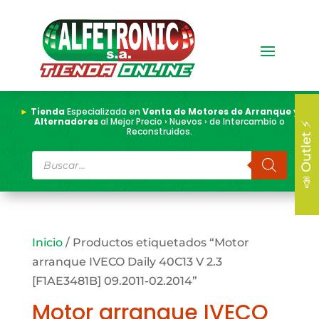
►
Tienda
Especializada en
Venta de Motores de Arranque y
Alternadores
al Mejor Precio › Nuevos › de Intercambio o
📣 Outlet ⚡
Reconstruidos.
Búsqueda
de
productos
Inicio
/ Productos etiquetados “Motor
arranque IVECO Daily 40C13 V 2.3
[F1AE3481B] 09.2011-02.2014”
Motor arranque IVECO