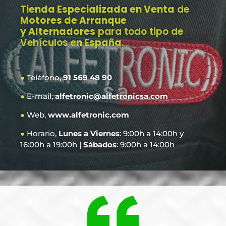
Tienda Especializada en Venta
de
Motores de Arranque
y Alternadores
para todo tipo de
Vehículos e
n España
.
●
Teléfono,
91 569 48 90
●
E-mail,
alfetronic@alfetronicsa.com
●
Web,
www.alfetronic.com
●
Horario,
Lunes a Viernes
: 9:00h a 14:00h y
16:00h a 19:00h |
Sábados
: 9:00h a 14:00h