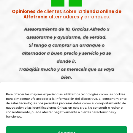
Opiniones
de clientes sobre la
tienda online de
Alfetronic
alternadores y arranques.
Asesoramiento de 10. Gracias Alfredo x
asesorarme y ayudarme, de verdad.
Si tengo q comprar un arranque o
alternador a buen precio y servicio ya se
donde ir.
Trabajáis mucho y os mereceis que os vaya
bien.
Javier S. | Julio 2023
Para ofrecer las mejores experiencias, utilizamos tecnologías como las cookies
para almacenar y/o acceder a la información del dispositivo. El consentimiento
de estas tecnologías nos permitirá procesar datos como el comportamiento de
navegación o las identificaciones únicas en este sitio. No consentir o retirar el
consentimiento, puede afectar negativamente a ciertas características y
funciones.
© 2026
Tienda Online Alfetronic SA
|
Aviso Legal
-
Política Privacidad
-
Aceptar
Cookies
|
Condiciones Venta Online
|