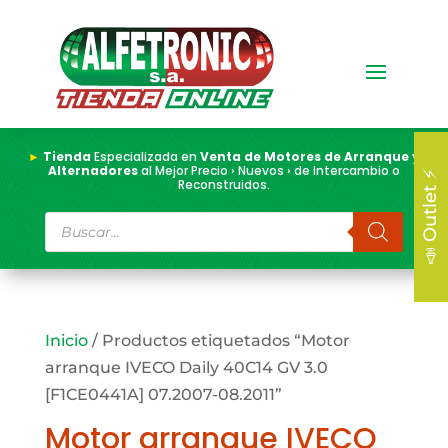
►
Tienda
Especializada en
Venta de Motores de Arranque y
Alternadores
al Mejor Precio › Nuevos › de Intercambio o
📣 Outlet ⚡
Reconstruidos.
Búsqueda
de
productos
Inicio
/ Productos etiquetados “Motor
arranque IVECO Daily 40C14 GV 3.0
[F1CE0441A] 07.2007-08.2011”
Motor arranque IVECO