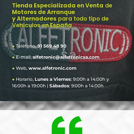
Tienda Especializada en Venta
de
Motores de Arranque
y Alternadores
para todo tipo de
Vehículos e
n España
.
●
Teléfono,
91 569 48 90
●
E-mail,
alfetronic@alfetronicsa.com
●
Web,
www.alfetronic.com
●
Horario,
Lunes a Viernes
: 9:00h a 14:00h y
16:00h a 19:00h |
Sábados
: 9:00h a 14:00h