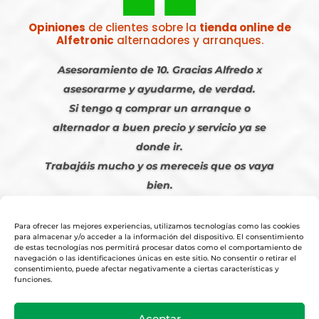
Opiniones
de clientes sobre la
tienda online de
Alfetronic
alternadores y arranques.
Asesoramiento de 10. Gracias Alfredo x
asesorarme y ayudarme, de verdad.
Si tengo q comprar un arranque o
alternador a buen precio y servicio ya se
donde ir.
Trabajáis mucho y os mereceis que os vaya
bien.
Javier S. | Julio 2023
Para ofrecer las mejores experiencias, utilizamos tecnologías como las cookies
para almacenar y/o acceder a la información del dispositivo. El consentimiento
de estas tecnologías nos permitirá procesar datos como el comportamiento de
navegación o las identificaciones únicas en este sitio. No consentir o retirar el
consentimiento, puede afectar negativamente a ciertas características y
funciones.
© 2026
Tienda Online Alfetronic SA
|
Aviso Legal
-
Política Privacidad
-
Aceptar
Cookies
|
Condiciones Venta Online
|