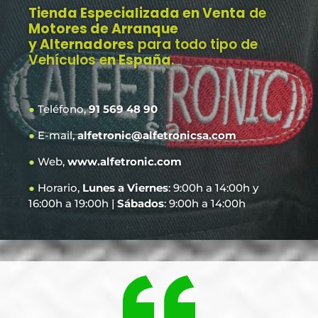
Tienda Especializada en Venta
de
Motores de Arranque
y Alternadores
para todo tipo de
Vehículos e
n España
.
●
Teléfono,
91 569 48 90
●
E-mail,
alfetronic@alfetronicsa.com
●
Web,
www.alfetronic.com
●
Horario,
Lunes a Viernes
: 9:00h a 14:00h y
16:00h a 19:00h |
Sábados
: 9:00h a 14:00h