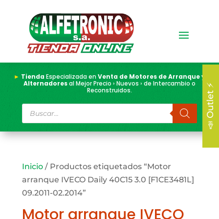
►
Tienda
Especializada en
Venta de Motores de Arranque y
Alternadores
al Mejor Precio › Nuevos › de Intercambio o
📣 Outlet ⚡
Reconstruidos.
Búsqueda
de
productos
Inicio
/ Productos etiquetados “Motor
arranque IVECO Daily 40C15 3.0 [F1CE3481L]
09.2011-02.2014”
Motor arranque IVECO