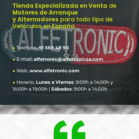
Tienda Especializada en Venta
de
Motores de Arranque
y Alternadores
para todo tipo de
Vehículos e
n España
.
●
Teléfono,
91 569 48 90
●
E-mail,
alfetronic@alfetronicsa.com
●
Web,
www.alfetronic.com
●
Horario,
Lunes a Viernes
: 9:00h a 14:00h y
16:00h a 19:00h |
Sábados
: 9:00h a 14:00h