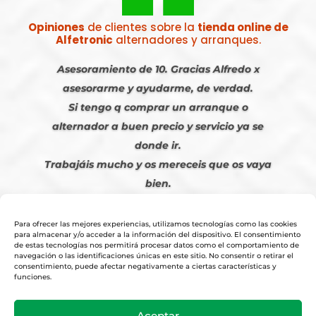
Opiniones
de clientes sobre la
tienda online de
Alfetronic
alternadores y arranques.
Asesoramiento de 10. Gracias Alfredo x
asesorarme y ayudarme, de verdad.
Si tengo q comprar un arranque o
alternador a buen precio y servicio ya se
donde ir.
Trabajáis mucho y os mereceis que os vaya
bien.
Javier S. | Julio 2023
Para ofrecer las mejores experiencias, utilizamos tecnologías como las cookies
para almacenar y/o acceder a la información del dispositivo. El consentimiento
de estas tecnologías nos permitirá procesar datos como el comportamiento de
navegación o las identificaciones únicas en este sitio. No consentir o retirar el
consentimiento, puede afectar negativamente a ciertas características y
funciones.
© 2026
Tienda Online Alfetronic SA
|
Aviso Legal
-
Política Privacidad
-
Aceptar
Cookies
|
Condiciones Venta Online
|