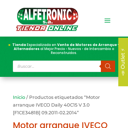
►
Tienda
Especializada en
Venta de Motores de Arranque y
Alternadores
al Mejor Precio › Nuevos › de Intercambio o
📣 Outlet ⚡
Reconstruidos.
Búsqueda
de
productos
Inicio
/ Productos etiquetados “Motor
arranque IVECO Daily 40C15 V 3.0
[F1CE3481B] 09.2011-02.2014”
Motor arranque IVECO