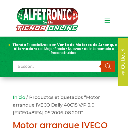
►
Tienda
Especializada en
Venta de Motores de Arranque y
Alternadores
al Mejor Precio › Nuevos › de Intercambio o
📣 Outlet ⚡
Reconstruidos.
Búsqueda
de
productos
Inicio
/ Productos etiquetados “Motor
arranque IVECO Daily 40C15 V/P 3.0
[F1CE0481FA] 05.2006-08.2011”
Motor arranque IVECO