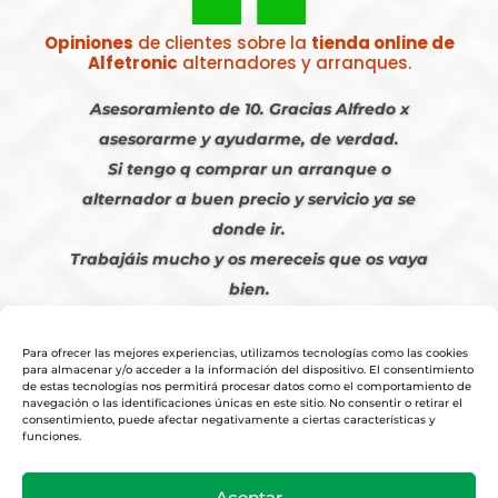
Opiniones
de clientes sobre la
tienda online de
Alfetronic
alternadores y arranques.
Asesoramiento de 10. Gracias Alfredo x
asesorarme y ayudarme, de verdad.
Si tengo q comprar un arranque o
alternador a buen precio y servicio ya se
donde ir.
Trabajáis mucho y os mereceis que os vaya
bien.
Javier S. | Julio 2023
Para ofrecer las mejores experiencias, utilizamos tecnologías como las cookies
para almacenar y/o acceder a la información del dispositivo. El consentimiento
de estas tecnologías nos permitirá procesar datos como el comportamiento de
navegación o las identificaciones únicas en este sitio. No consentir o retirar el
consentimiento, puede afectar negativamente a ciertas características y
funciones.
© 2026
Tienda Online Alfetronic SA
|
Aviso Legal
-
Política Privacidad
-
Aceptar
Cookies
|
Condiciones Venta Online
|