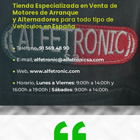
Tienda Especializada en Venta
de
Motores de Arranque
y Alternadores
para todo tipo de
Vehículos e
n España
.
●
Teléfono,
91 569 48 90
●
E-mail,
alfetronic@alfetronicsa.com
●
Web,
www.alfetronic.com
●
Horario,
Lunes a Viernes
: 9:00h a 14:00h y
16:00h a 19:00h |
Sábados
: 9:00h a 14:00h