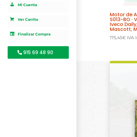
Mi Cuenta
Motor de 
S013-BO · 
Ver Carrito
Iveco Daily
Mascott, M
Finalizar Compra
175,45
€
IVA 
915 69 48 90