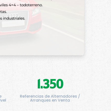
les 4×4 – todoterreno.
tas.
 industriales.
1.350
e
Referencias de Alternadores /
ivel
Arranques en Venta