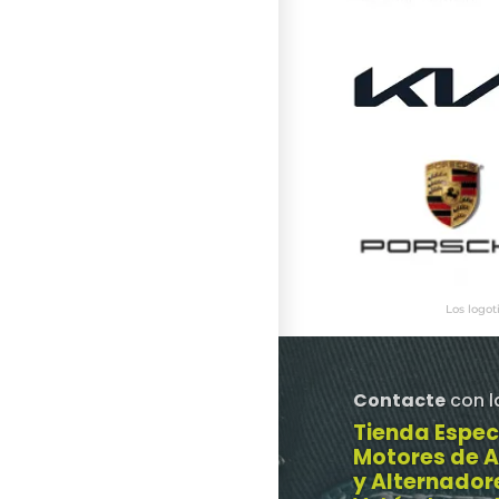
Los logot
Contacte
con l
Tienda Espec
Motores de 
y Alternador