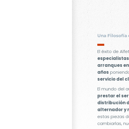
Una Filosofía 
▬
El éxito de Alf
especialistas
arranques en
años
poniendo
servicio del c
El mundo del a
prestar el se
distribución 
alternador y
estas piezas d
cambiarlas, nu