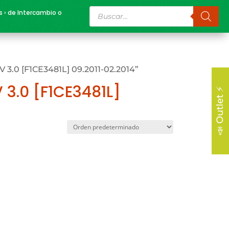
Búsqueda
s › de Intercambio o
de
productos
 3.0 [F1CE3481L] 09.2011-02.2014”
 3.0 [F1CE3481L]
📣 Outlet ⚡