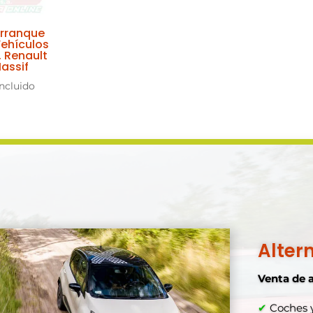
Arranque
Vehículos
, Renault
assif
Incluido
Alter
Venta de 
✔
Coches y