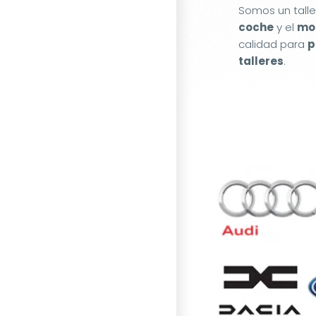
Somos un tall
coche
y el
mot
calidad para
p
talleres
.