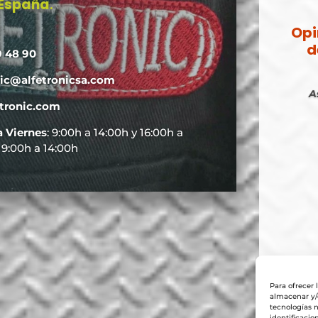
 España
.
Opi
d
9 48 90
nic@alfetronicsa.com
A
tronic.com
a Viernes
: 9:00h a 14:00h y 16:00h a
: 9:00h a 14:00h
Para ofrecer 
almacenar y/o
tecnologías 
identificacio