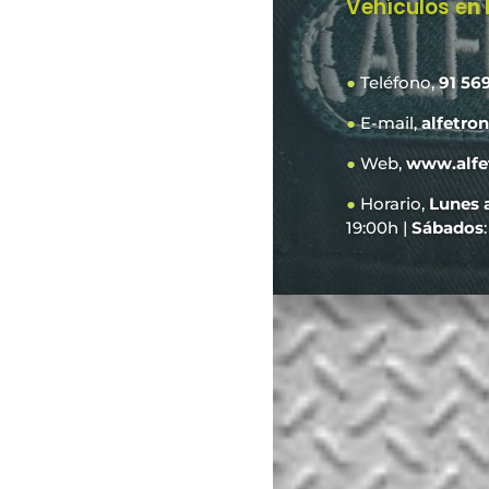
Vehículos e
n
●
Teléfono,
91 56
●
E-mail,
alfetro
●
Web,
www.alfe
●
Horario,
Lunes 
19:00h |
Sábados