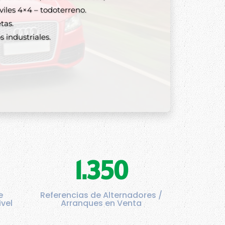
lternadores y arranques
les 4×4 – todoterreno.
tas.
 industriales.
1.350
e
Referencias de Alternadores /
ivel
Arranques en Venta