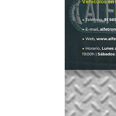
Vehículos e
n
●
Teléfono,
91 56
●
E-mail,
alfetro
●
Web,
www.alfe
●
Horario,
Lunes 
19:00h |
Sábados