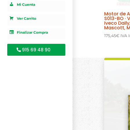
Mi Cuenta
Motor de 
S013-BO · 
Ver Carrito
Iveco Daily
Mascott, M
Finalizar Compra
175,45
€
IVA 
915 69 48 90