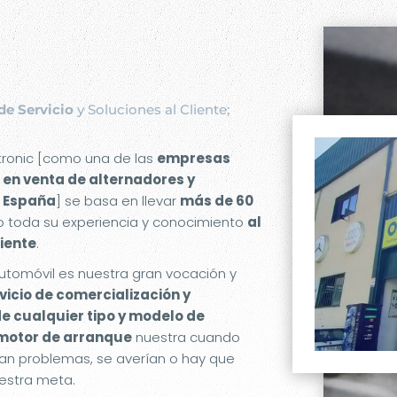
de Servicio
y Soluciones al Cliente;
etronic [como una de las
empresas
 en venta de alternadores y
 España
] se basa en llevar
más de 60
 toda su experiencia y conocimiento
al
liente
.
utomóvil es nuestra gran vocación y
rvicio de comercialización y
de cualquier tipo y modelo de
 motor de arranque
nuestra cuando
an problemas, se averían o hay que
estra meta.