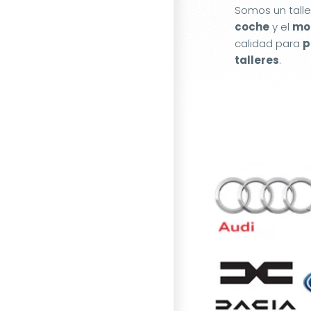
Somos un tall
coche
y el
mot
calidad para
p
talleres
.