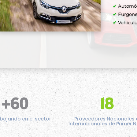
Comprar a
✔
Automóvi
✔
Furgone
✔
✔
Vehículos
✔
✔
+60
18
bajando en el sector
Proveedores Nacionales 
Internacionales de Primer N