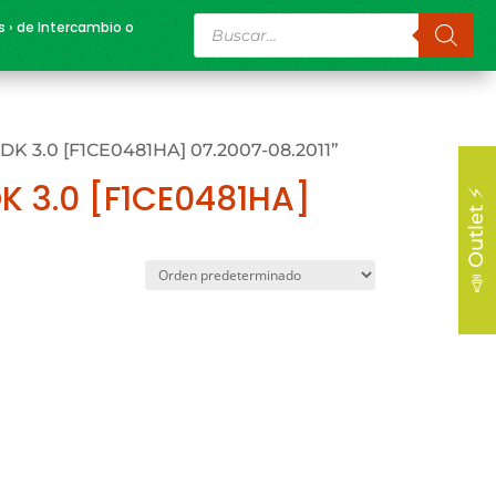
Búsqueda
s › de Intercambio o
de
productos
 DK 3.0 [F1CE0481HA] 07.2007-08.2011”
K 3.0 [F1CE0481HA]
📣 Outlet ⚡