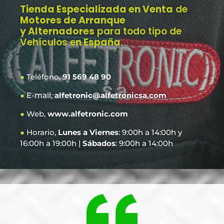
Tienda Especializada en Venta
de
Motores de Arranque
y Alternadores
para todo tipo de
Vehículos e
n España
.
●
Teléfono,
91 569 48 90
●
E-mail,
alfetronic@alfetronicsa.com
●
Web,
www.alfetronic.com
●
Horario,
Lunes a Viernes
: 9:00h a 14:00h y
16:00h a 19:00h |
Sábados
: 9:00h a 14:00h