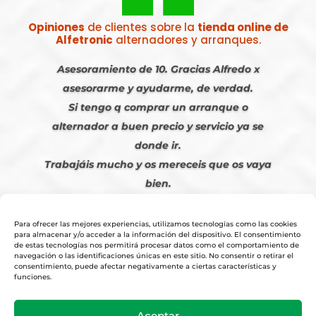
Opiniones
de clientes sobre la
tienda online de
Alfetronic
alternadores y arranques.
Asesoramiento de 10. Gracias Alfredo x
asesorarme y ayudarme, de verdad.
Si tengo q comprar un arranque o
alternador a buen precio y servicio ya se
donde ir.
Trabajáis mucho y os mereceis que os vaya
bien.
Javier S. | Julio 2023
Para ofrecer las mejores experiencias, utilizamos tecnologías como las cookies
para almacenar y/o acceder a la información del dispositivo. El consentimiento
de estas tecnologías nos permitirá procesar datos como el comportamiento de
navegación o las identificaciones únicas en este sitio. No consentir o retirar el
consentimiento, puede afectar negativamente a ciertas características y
funciones.
© 2026
Tienda Online Alfetronic SA
|
Aviso Legal
-
Política Privacidad
-
Aceptar
Cookies
|
Condiciones Venta Online
|