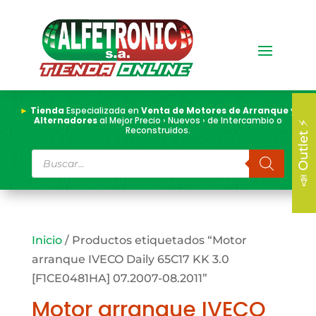
►
Tienda
Especializada en
Venta de Motores de Arranque y
Alternadores
al Mejor Precio › Nuevos › de Intercambio o
📣 Outlet ⚡
Reconstruidos.
Búsqueda
de
productos
Inicio
/ Productos etiquetados “Motor
arranque IVECO Daily 65C17 KK 3.0
[F1CE0481HA] 07.2007-08.2011”
Motor arranque IVECO