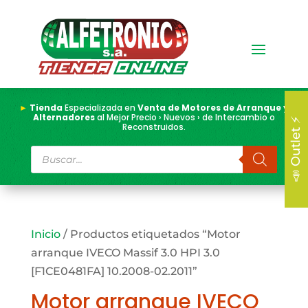
►
Tienda
Especializada en
Venta de Motores de Arranque y
Alternadores
al Mejor Precio › Nuevos › de Intercambio o
📣 Outlet ⚡
Reconstruidos.
Búsqueda
de
productos
Inicio
/ Productos etiquetados “Motor
arranque IVECO Massif 3.0 HPI 3.0
[F1CE0481FA] 10.2008-02.2011”
Motor arranque IVECO