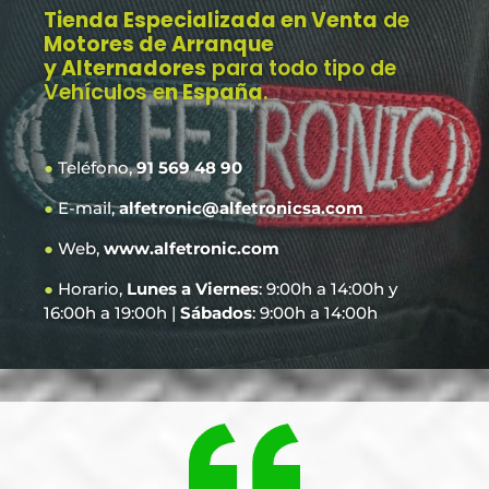
Tienda Especializada en Venta
de
Motores de Arranque
y Alternadores
para todo tipo de
Vehículos e
n España
.
●
Teléfono,
91 569 48 90
●
E-mail,
alfetronic@alfetronicsa.com
●
Web,
www.alfetronic.com
●
Horario,
Lunes a Viernes
: 9:00h a 14:00h y
16:00h a 19:00h |
Sábados
: 9:00h a 14:00h