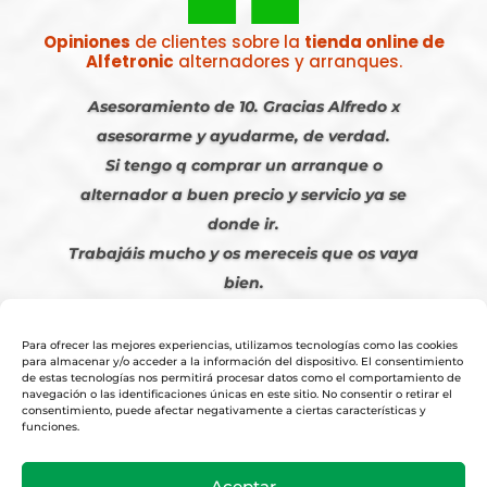
Opiniones
de clientes sobre la
tienda online de
Alfetronic
alternadores y arranques.
Asesoramiento de 10. Gracias Alfredo x
asesorarme y ayudarme, de verdad.
Si tengo q comprar un arranque o
alternador a buen precio y servicio ya se
donde ir.
Trabajáis mucho y os mereceis que os vaya
bien.
Javier S. | Julio 2023
Para ofrecer las mejores experiencias, utilizamos tecnologías como las cookies
para almacenar y/o acceder a la información del dispositivo. El consentimiento
de estas tecnologías nos permitirá procesar datos como el comportamiento de
navegación o las identificaciones únicas en este sitio. No consentir o retirar el
consentimiento, puede afectar negativamente a ciertas características y
funciones.
© 2026
Tienda Online Alfetronic SA
|
Aviso Legal
-
Política Privacidad
-
Aceptar
Cookies
|
Condiciones Venta Online
|