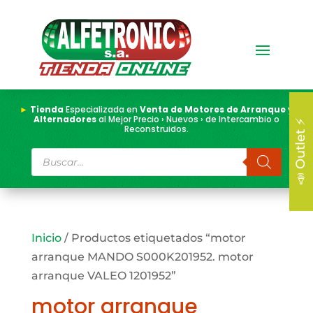
►
Tienda
Especializada en
Venta de Motores de Arranque y
Alternadores
al Mejor Precio › Nuevos › de Intercambio o
📣 Outlet ⚡
Reconstruidos.
Búsqueda
de
productos
Inicio
/ Productos etiquetados “motor
arranque MANDO S000K201952. motor
arranque VALEO 1201952”
motor arranque