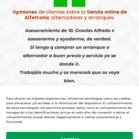
Opiniones
de clientes sobre la
tienda online de
Alfetronic
alternadores y arranques.
Asesoramiento de 10. Gracias Alfredo x
asesorarme y ayudarme, de verdad.
Si tengo q comprar un arranque o
alternador a buen precio y servicio ya se
donde ir.
Trabajáis mucho y os mereceis que os vaya
bien.
Javier S. | Julio 2023
Para ofrecer las mejores experiencias, utilizamos tecnologías como las cookies
para almacenar y/o acceder a la información del dispositivo. El consentimiento
de estas tecnologías nos permitirá procesar datos como el comportamiento de
navegación o las identificaciones únicas en este sitio. No consentir o retirar el
consentimiento, puede afectar negativamente a ciertas características y
funciones.
© 2026
Tienda Online Alfetronic SA
|
Aviso Legal
-
Política Privacidad
-
Aceptar
Cookies
|
Condiciones Venta Online
|