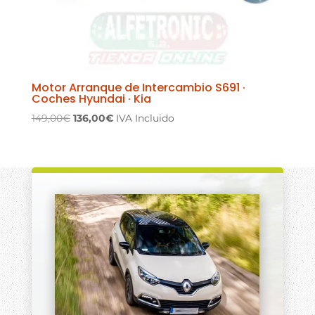
Motor Arranque de Intercambio S691 ·
Coches Hyundai · Kia
El
El
149,00
€
136,00
€
IVA Incluido
precio
precio
original
actual
era:
es:
149,00€.
136,00€.