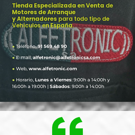
Tienda Especializada en Venta
de
Motores de Arranque
y Alternadores
para todo tipo de
Vehículos e
n España
.
●
Teléfono,
91 569 48 90
●
E-mail,
alfetronic@alfetronicsa.com
●
Web,
www.alfetronic.com
●
Horario,
Lunes a Viernes
: 9:00h a 14:00h y
16:00h a 19:00h |
Sábados
: 9:00h a 14:00h