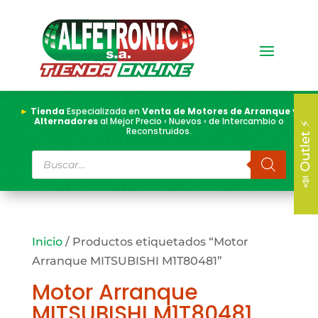
►
Tienda
Especializada en
Venta de Motores de Arranque y
Alternadores
al Mejor Precio › Nuevos › de Intercambio o
📣 Outlet ⚡
Reconstruidos.
Búsqueda
de
productos
Inicio
/ Productos etiquetados “Motor
Arranque MITSUBISHI M1T80481”
Motor Arranque
MITSUBISHI M1T80481