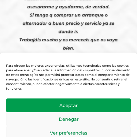
asesorarme y ayudarme, de verdad.
Si tengo q comprar un arranque o
alternador a buen precio y servicio ya se
donde ir.
Trabajáis mucho y os mereceis que os vaya
bien.
Javier S. | Julio 2023
Para ofrecer las mejores experiencias, utilizamos tecnologías como las cookies
para almacenar y/o acceder a la información del dispositivo. El consentimiento
de estas tecnologías nos permitirá procesar datos como el comportamiento de
navegación o las identificaciones únicas en este sitio. No consentir o retirar el
consentimiento, puede afectar negativamente a ciertas características y
funciones.
© 2026
Tienda Online Alfetronic SA
|
Aviso Legal
-
Política Privacidad
-
Aceptar
Cookies
|
Condiciones Venta Online
|
Diseño y Posicionamiento Web,
Agencia web-espana.es
Denegar
Ver preferencias