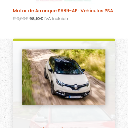
Motor de Arranque S989-AE · Vehículos PSA
El
El
120,00
€
98,10
€
IVA Incluido
precio
precio
original
actual
era:
es:
120,00€.
98,10€.