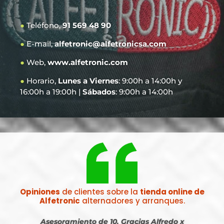
●
Teléfono,
91 569 48 90
●
E-mail,
alfetronic@alfetronicsa.com
●
Web,
www.alfetronic.com
●
Horario,
Lunes a Viernes
: 9:00h a 14:00h y
16:00h a 19:00h |
Sábados
: 9:00h a 14:00h
Opiniones
de clientes sobre la
tienda online de
Alfetronic
alternadores y arranques.
Asesoramiento de 10. Gracias Alfredo x