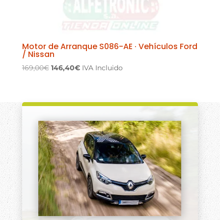
Motor de Arranque S086-AE · Vehículos Ford
/ Nissan
El
El
169,00
€
146,40
€
IVA Incluido
precio
precio
original
actual
era:
es:
169,00€.
146,40€.