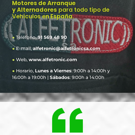
Motores de Arranque
y Alternadores
para todo tipo de
Vehículos e
n España
.
●
Teléfono,
91 569 48 90
●
E-mail,
alfetronic@alfetronicsa.com
●
Web,
www.alfetronic.com
●
Horario,
Lunes a Viernes
: 9:00h a 14:00h y
16:00h a 19:00h |
Sábados
: 9:00h a 14:00h