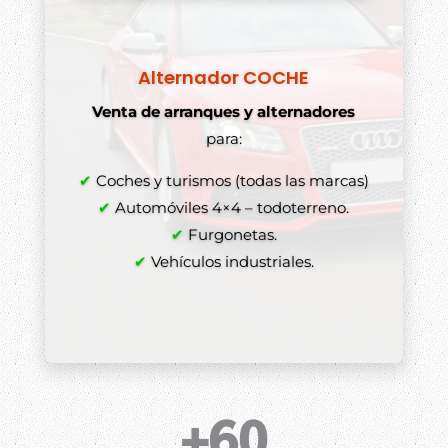
Alternador COCHE
Comprar alternadores y arranques
Venta de arranques y alternadores
para:
✔
✔
Coches y turismos (todas las marcas)
✔
✔
Automóviles 4×4 – todoterreno.
✔
✔
Furgonetas.
✔
Vehículos industriales.
+60