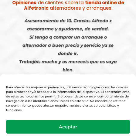
Opiniones
de clientes sobre la
tienda online de
Alfetronic
alternadores y arranques.
Asesoramiento de 10. Gracias Alfredo x
asesorarme y ayudarme, de verdad.
Si tengo q comprar un arranque o
alternador a buen precio y servicio ya se
donde ir.
Trabajáis mucho y os mereceis que os vaya
bien.
Javier S. | Julio 2023
Para ofrecer las mejores experiencias, utilizamos tecnologías como las cookies
para almacenar y/o acceder a la información del dispositivo. El consentimiento
de estas tecnologías nos permitirá procesar datos como el comportamiento de
navegación o las identificaciones únicas en este sitio. No consentir o retirar el
consentimiento, puede afectar negativamente a ciertas características y
funciones.
© 2026
Tienda Online Alfetronic SA
|
Aviso Legal
-
Política Privacidad
-
Aceptar
Cookies
|
Condiciones Venta Online
|
Diseño y Posicionamiento Web,
Agencia web-espana.es