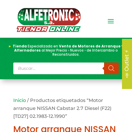
►
Tienda
Especializada en
Venta de Motores de Arranque y
Alternadores
al Mejor Precio › Nuevos › de Intercambio o
📣 Outlet ⚡
Reconstruidos.
Búsqueda
de
productos
Inicio
/ Productos etiquetados “Motor
arranque NISSAN Cabstar 2.7 Diesel (F22)
[TD27] 02.1983-12.1990”
Motor arranque NISSAN