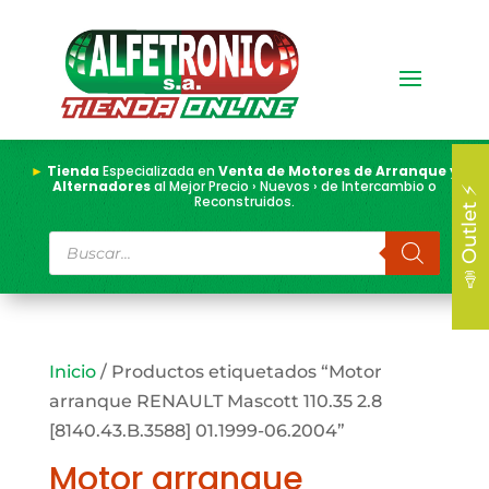
►
Tienda
Especializada en
Venta de Motores de Arranque y
Alternadores
al Mejor Precio › Nuevos › de Intercambio o
📣 Outlet ⚡
Reconstruidos.
Búsqueda
de
productos
Inicio
/ Productos etiquetados “Motor
arranque RENAULT Mascott 110.35 2.8
[8140.43.B.3588] 01.1999-06.2004”
Motor arranque