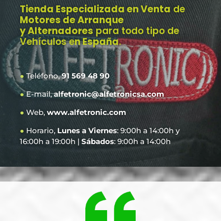
Tienda Especializada en Venta
de
Motores de Arranque
y Alternadores
para todo tipo de
Vehículos e
n España
.
●
Teléfono,
91 569 48 90
●
E-mail,
alfetronic@alfetronicsa.com
●
Web,
www.alfetronic.com
●
Horario,
Lunes a Viernes
: 9:00h a 14:00h y
16:00h a 19:00h |
Sábados
: 9:00h a 14:00h