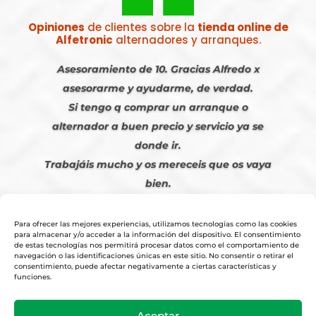
Opiniones
de clientes sobre la
tienda online de
Alfetronic
alternadores y arranques.
Asesoramiento de 10. Gracias Alfredo x
asesorarme y ayudarme, de verdad.
Si tengo q comprar un arranque o
alternador a buen precio y servicio ya se
donde ir.
Trabajáis mucho y os mereceis que os vaya
bien.
Javier S. | Julio 2023
Para ofrecer las mejores experiencias, utilizamos tecnologías como las cookies
para almacenar y/o acceder a la información del dispositivo. El consentimiento
de estas tecnologías nos permitirá procesar datos como el comportamiento de
navegación o las identificaciones únicas en este sitio. No consentir o retirar el
consentimiento, puede afectar negativamente a ciertas características y
funciones.
© 2026
Tienda Online Alfetronic SA
|
Aviso Legal
-
Política Privacidad
-
Aceptar
Cookies
|
Condiciones Venta Online
|