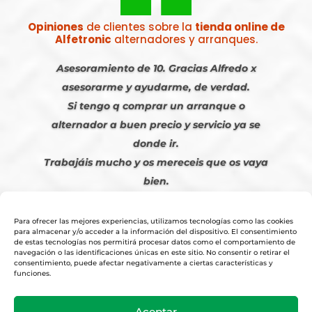
Opiniones
de clientes sobre la
tienda online de
Alfetronic
alternadores y arranques.
Asesoramiento de 10. Gracias Alfredo x
asesorarme y ayudarme, de verdad.
Si tengo q comprar un arranque o
alternador a buen precio y servicio ya se
donde ir.
Trabajáis mucho y os mereceis que os vaya
bien.
Javier S. | Julio 2023
Para ofrecer las mejores experiencias, utilizamos tecnologías como las cookies
para almacenar y/o acceder a la información del dispositivo. El consentimiento
de estas tecnologías nos permitirá procesar datos como el comportamiento de
navegación o las identificaciones únicas en este sitio. No consentir o retirar el
consentimiento, puede afectar negativamente a ciertas características y
funciones.
© 2026
Tienda Online Alfetronic SA
|
Aviso Legal
-
Política Privacidad
-
Aceptar
Cookies
|
Condiciones Venta Online
|