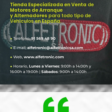
Tienda Especializada en Venta
de
Motores de Arranque
y Alternadores
para todo tipo de
Vehículos e
n España
.
●
Teléfono,
91 569 48 90
●
E-mail,
alfetronic@alfetronicsa.com
●
Web,
www.alfetronic.com
●
Horario,
Lunes a Viernes
: 9:00h a 14:00h y
16:00h a 19:00h |
Sábados
: 9:00h a 14:00h