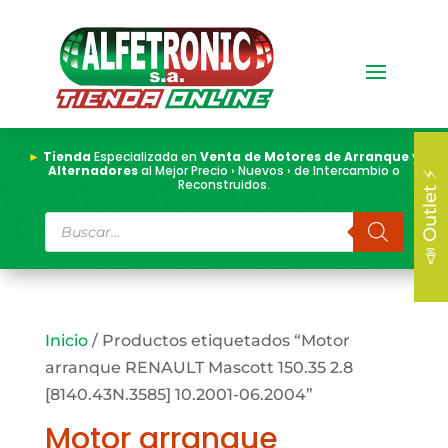
►
Tienda
Especializada en
Venta de Motores de Arranque y
Alternadores
al Mejor Precio › Nuevos › de Intercambio o
📣 Outlet ⚡
Reconstruidos.
Búsqueda
de
productos
Inicio
/ Productos etiquetados “Motor
arranque RENAULT Mascott 150.35 2.8
[8140.43N.3585] 10.2001-06.2004”
Motor arranque