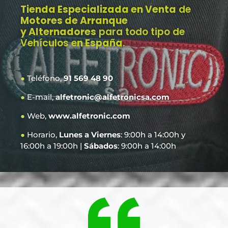
Tienda Especializada en Venta
de
Motores de Arranque
y Alternadores
para todo tipo de
Vehículos e
n España
.
●
Teléfono,
91 569 48 90
●
E-mail,
alfetronic@alfetronicsa.com
●
Web,
www.alfetronic.com
●
Horario,
Lunes a Viernes
: 9:00h a 14:00h y
16:00h a 19:00h |
Sábados
: 9:00h a 14:00h