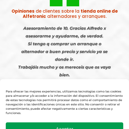
Opiniones
de clientes sobre la
tienda online de
Alfetronic
alternadores y arranques.
Asesoramiento de 10. Gracias Alfredo x
asesorarme y ayudarme, de verdad.
Si tengo q comprar un arranque o
alternador a buen precio y servicio ya se
donde ir.
Trabajáis mucho y os mereceis que os vaya
bien.
Javier S. | Julio 2023
Para ofrecer las mejores experiencias, utilizamos tecnologías como las cookies
para almacenar y/o acceder a la información del dispositivo. El consentimiento
de estas tecnologías nos permitirá procesar datos como el comportamiento de
navegación o las identificaciones únicas en este sitio. No consentir o retirar el
consentimiento, puede afectar negativamente a ciertas características y
funciones.
© 2026
Tienda Online Alfetronic SA
|
Aviso Legal
-
Política Privacidad
-
Aceptar
Cookies
|
Condiciones Venta Online
|