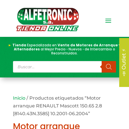
►
Tienda
Especializada en
Venta de Motores de Arranque y
Alternadores
al Mejor Precio › Nuevos › de Intercambio o
📣 Outlet ⚡
Reconstruidos.
Búsqueda
de
productos
Inicio
/ Productos etiquetados “Motor
arranque RENAULT Mascott 150.65 2.8
[8140.43N.3585] 10.2001-06.2004”
Motor arranque