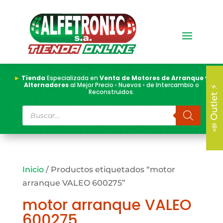
►
Tienda
Especializada en
Venta de Motores de Arranque y
Alternadores
al Mejor Precio › Nuevos › de Intercambio o
📣 Outlet ⚡
Reconstruidos.
Búsqueda
de
productos
Inicio
/ Productos etiquetados “motor
arranque VALEO 600275”
motor arranque VALEO
600275