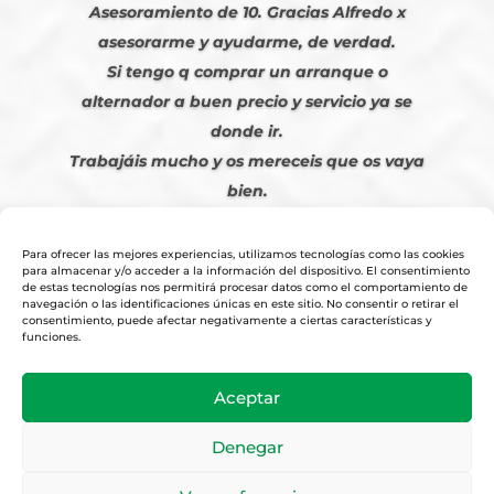
Asesoramiento de 10. Gracias Alfredo x
asesorarme y ayudarme, de verdad.
Si tengo q comprar un arranque o
alternador a buen precio y servicio ya se
donde ir.
Trabajáis mucho y os mereceis que os vaya
bien.
Javier S. | Julio 2023
Para ofrecer las mejores experiencias, utilizamos tecnologías como las cookies
para almacenar y/o acceder a la información del dispositivo. El consentimiento
de estas tecnologías nos permitirá procesar datos como el comportamiento de
navegación o las identificaciones únicas en este sitio. No consentir o retirar el
consentimiento, puede afectar negativamente a ciertas características y
funciones.
© 2026
Tienda Online Alfetronic SA
|
Aviso Legal
-
Política Privacidad
-
Aceptar
Cookies
|
Condiciones Venta Online
|
Diseño y Posicionamiento Web,
Agencia web-espana.es
Denegar