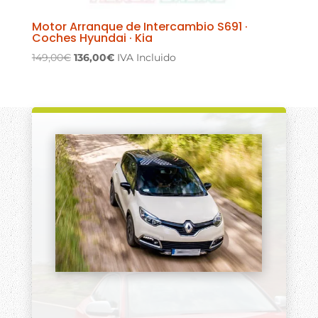
Motor Arranque de Intercambio S691 ·
Coches Hyundai · Kia
El
El
149,00
€
136,00
€
IVA Incluido
precio
precio
original
actual
era:
es:
149,00€.
136,00€.