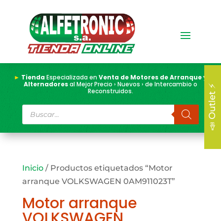
►
Tienda
Especializada en
Venta de Motores de Arranque y
Alternadores
al Mejor Precio › Nuevos › de Intercambio o
📣 Outlet ⚡
Reconstruidos.
Búsqueda
de
productos
Inicio
/ Productos etiquetados “Motor
arranque VOLKSWAGEN 0AM911023T”
Motor arranque
VOLKSWAGEN