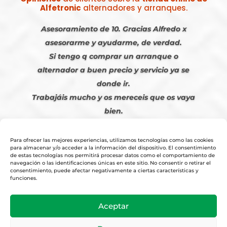
Alfetronic
alternadores y arranques.
Asesoramiento de 10. Gracias Alfredo x
asesorarme y ayudarme, de verdad.
Si tengo q comprar un arranque o
alternador a buen precio y servicio ya se
donde ir.
Trabajáis mucho y os mereceis que os vaya
bien.
Javier S. | Julio 2023
Para ofrecer las mejores experiencias, utilizamos tecnologías como las cookies
para almacenar y/o acceder a la información del dispositivo. El consentimiento
de estas tecnologías nos permitirá procesar datos como el comportamiento de
navegación o las identificaciones únicas en este sitio. No consentir o retirar el
consentimiento, puede afectar negativamente a ciertas características y
funciones.
© 2026
Tienda Online Alfetronic SA
|
Aviso Legal
-
Política Privacidad
-
Aceptar
Cookies
|
Condiciones Venta Online
|
Diseño y Posicionamiento Web,
Agencia web-espana.es