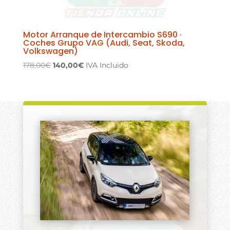
Motor Arranque de Intercambio S690 ·
Coches Grupo VAG (Audi, Seat, Skoda,
Volkswagen)
El
El
178,00
€
140,00
€
IVA Incluido
precio
precio
original
actual
era:
es:
178,00€.
140,00€.