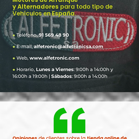
y Alternadores
para todo tipo de
Vehículos e
n España
.
●
Teléfono,
91 569 48 90
●
E-mail,
alfetronic@alfetronicsa.com
●
Web,
www.alfetronic.com
●
Horario,
Lunes a Viernes
: 9:00h a 14:00h y
16:00h a 19:00h |
Sábados
: 9:00h a 14:00h
Opiniones
de clientes sobre la
tienda online de