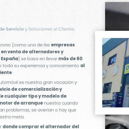
de Servicio
y Soluciones al Cliente;
etronic [como una de las
empresas
 en venta de alternadores y
 España
] se basa en llevar
más de 60
 toda su experiencia y conocimiento
al
liente
.
utomóvil es nuestra gran vocación y
rvicio de comercialización y
de cualquier tipo y modelo de
 motor de arranque
nuestra cuando
an problemas, se averían o hay que
estra meta.
er
donde comprar el alternador del