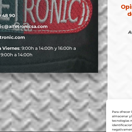
Opi
d
9 48 90
nic@alfetronicsa.com
A
tronic.com
a Viernes
: 9:00h a 14:00h y 16:00h a
: 9:00h a 14:00h
Para ofrecer 
almacenar y/o
tecnologías 
identificacio
negativamente