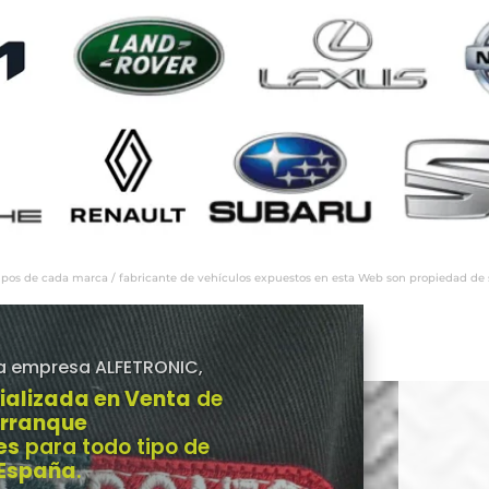
ipos de cada marca / fabricante de vehículos expuestos en esta Web son propiedad de sus
a empresa ALFETRONIC,
ializada en Venta
de
Arranque
es
para todo tipo de
 España
.