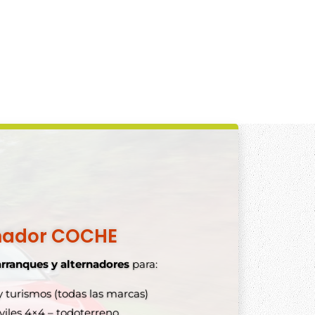
nador COCHE
arranques y alternadores
para:
 turismos (todas las marcas)
lternadores y arranques
les 4×4 – todoterreno.