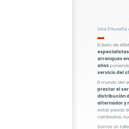
Una Filosofía 
▬
El éxito de Alf
especialistas
arranques en
años
poniendo
servicio del c
El mundo del a
prestar el se
distribución 
alternador y
estas piezas d
cambiarlas, nu
Somos un tall