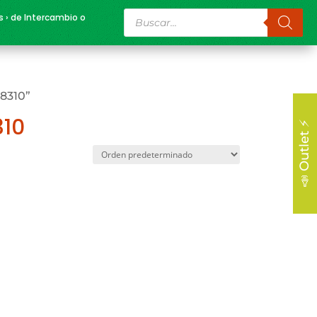
Búsqueda
s › de Intercambio o
de
productos
8310”
310
📣 Outlet ⚡