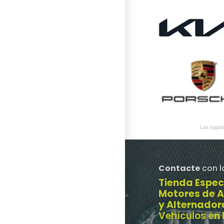
Los logot
Contacte
con l
Tienda Espec
Motores de 
y Alternador
Vehículos e
n