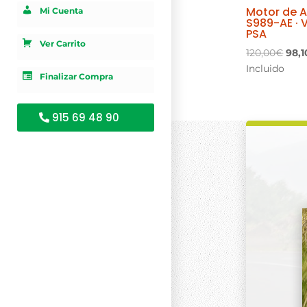
Motor de 
Mi Cuenta
S989-AE · 
PSA
Ver Carrito
El
120,00
€
98,1
prec
Incluido
Finalizar Compra
orig
era:
120,
915 69 48 90