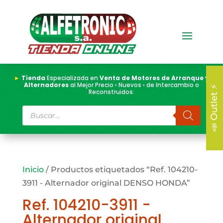
►
Tienda
Especializada en
Venta de Motores de Arranque y
Alternadores
al Mejor Precio › Nuevos › de Intercambio o
📣 Outlet ⚡
Reconstruidos.
Búsqueda
de
productos
Inicio
/ Productos etiquetados “Ref. 104210-
3911 - Alternador original DENSO HONDA”
Ref. 104210-3911 -
Alternador original