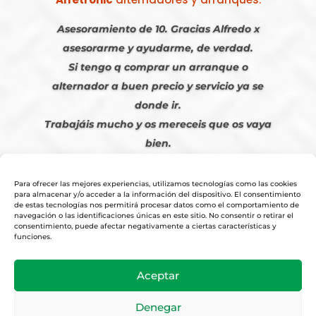
Asesoramiento de 10. Gracias Alfredo x
asesorarme y ayudarme, de verdad.
Si tengo q comprar un arranque o
alternador a buen precio y servicio ya se
donde ir.
Trabajáis mucho y os mereceis que os vaya
bien.
Javier S. | Julio 2023
Para ofrecer las mejores experiencias, utilizamos tecnologías como las cookies
para almacenar y/o acceder a la información del dispositivo. El consentimiento
de estas tecnologías nos permitirá procesar datos como el comportamiento de
navegación o las identificaciones únicas en este sitio. No consentir o retirar el
consentimiento, puede afectar negativamente a ciertas características y
funciones.
© 2026
Tienda Online Alfetronic SA
|
Aviso Legal
-
Política Privacidad
-
Aceptar
Cookies
|
Condiciones Venta Online
|
Diseño y Posicionamiento Web,
Agencia web-espana.es
Denegar