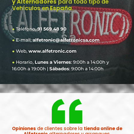
y Alternadores
para todo tipo de
Vehículos e
n España
.
●
Teléfono,
91 569 48 90
●
E-mail,
alfetronic@alfetronicsa.com
●
Web,
www.alfetronic.com
●
Horario,
Lunes a Viernes
: 9:00h a 14:00h y
16:00h a 19:00h |
Sábados
: 9:00h a 14:00h
Opiniones
de clientes sobre la
tienda online de
Alfetronic
alternadores y arranques.