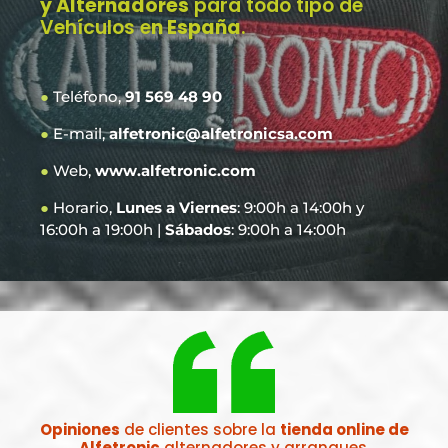
y Alternadores
para todo tipo de
Vehículos e
n España
.
●
Teléfono,
91 569 48 90
●
E-mail,
alfetronic@alfetronicsa.com
●
Web,
www.alfetronic.com
●
Horario,
Lunes a Viernes
: 9:00h a 14:00h y
16:00h a 19:00h |
Sábados
: 9:00h a 14:00h
Opiniones
de clientes sobre la
tienda online de
Alfetronic
alternadores y arranques.