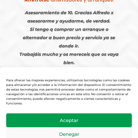
Asesoramiento de 10. Gracias Alfredo x
asesorarme y ayudarme, de verdad.
Si tengo q comprar un arranque o
alternador a buen precio y servicio ya se
donde ir.
Trabajáis mucho y os mereceis que os vaya
bien.
Javier S. | Julio 2023
Para ofrecer las mejores experiencias, utilizamos tecnologías como las cookies
para almacenar y/o acceder a la información del dispositivo. El consentimiento
de estas tecnologías nos permitirá procesar datos como el comportamiento de
navegación o las identificaciones únicas en este sitio. No consentir o retirar el
consentimiento, puede afectar negativamente a ciertas características y
funciones.
© 2026
Tienda Online Alfetronic SA
|
Aviso Legal
-
Política Privacidad
-
Aceptar
Cookies
|
Condiciones Venta Online
|
Diseño y Posicionamiento Web,
Agencia web-espana.es
Denegar