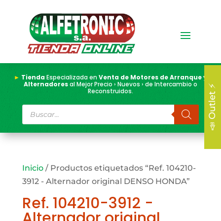
►
Tienda
Especializada en
Venta de Motores de Arranque y
Alternadores
al Mejor Precio › Nuevos › de Intercambio o
📣 Outlet ⚡
Reconstruidos.
Búsqueda
de
productos
Inicio
/ Productos etiquetados “Ref. 104210-
3912 - Alternador original DENSO HONDA”
Ref. 104210-3912 -
Alternador original