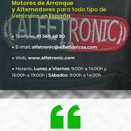
Motores de Arranque
y Alternadores
para todo tipo de
Vehículos e
n España
.
●
Teléfono,
91 569 48 90
●
E-mail,
alfetronic@alfetronicsa.com
●
Web,
www.alfetronic.com
●
Horario,
Lunes a Viernes
: 9:00h a 14:00h y
16:00h a 19:00h |
Sábados
: 9:00h a 14:00h