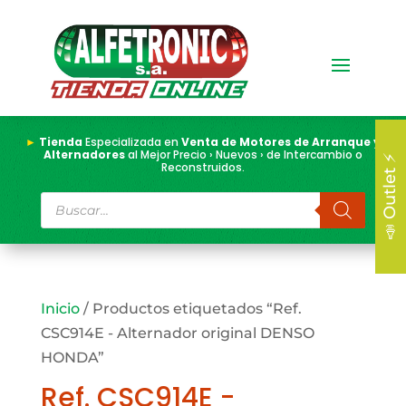
►
Tienda
Especializada en
Venta de Motores de Arranque y
Alternadores
al Mejor Precio › Nuevos › de Intercambio o
📣 Outlet ⚡
Reconstruidos.
Búsqueda
de
productos
Inicio
/ Productos etiquetados “Ref.
CSC914E - Alternador original DENSO
HONDA”
Ref. CSC914E -