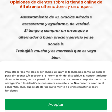
Opiniones
de clientes sobre la
tienda online de
Alfetronic
alternadores y arranques.
Asesoramiento de 10. Gracias Alfredo x
asesorarme y ayudarme, de verdad.
Si tengo q comprar un arranque o
alternador a buen precio y servicio ya se
donde ir.
Trabajáis mucho y os mereceis que os vaya
bien.
Javier S. | Julio 2023
Para ofrecer las mejores experiencias, utilizamos tecnologías como las cookies
para almacenar y/o acceder a la información del dispositivo. El consentimiento
de estas tecnologías nos permitirá procesar datos como el comportamiento de
navegación o las identificaciones únicas en este sitio. No consentir o retirar el
consentimiento, puede afectar negativamente a ciertas características y
funciones.
© 2026
Tienda Online Alfetronic SA
|
Aviso Legal
-
Política Privacidad
-
Aceptar
Cookies
|
Condiciones Venta Online
|
Diseño y Posicionamiento Web,
Agencia web-espana.es