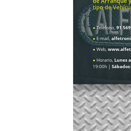
de Arranque y
tipo de Vehícu
●
Teléfono,
91 569
●
E-mail,
alfetron
●
Web,
www.alfet
●
Horario,
Lunes a
19:00h |
Sábados