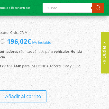
Búsqueda
de
cambio o Reconstruidos.
productos
cord, Civic, CR-V
El
El
€
196,02
€
IVA Incluido
📣 Outlet ⚡
precio
precio
original
actual
ternadores
réplicas válidos para
vehículos Honda
era:
es:
cio
.
245,00€.
196,02€.
 12V 105 AMP
para los HONDA Accord, CRV y Civic.
Añadir al carrito