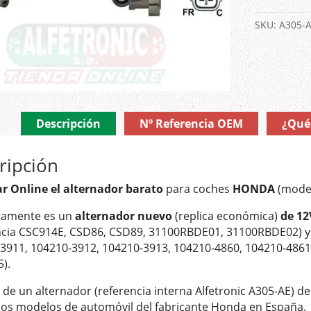
Nuevo
Réplica
SKU:
A305-
·
Automóviles
Honda
Accord,
Civic,
CR-
Descripción
Nº Referencia OEM
¿Qué 
V
cantidad
ripción
r Online el alternador barato
para coches
HONDA
(model
tamente es un
alternador nuevo
(replica económica)
de 12
ncia CSC914E, CSD86, CSD89, 31100RBDE01, 31100RBDE02) 
3911, 104210-3912, 104210-3913, 104210-4860, 104210-4861
).
a de un alternador (referencia interna Alfetronic A305-AE) d
ios modelos de automóvil del fabricante Honda en España.