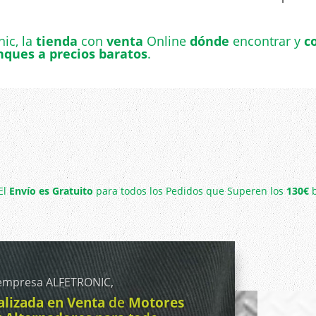
nic, la
tienda
con
venta
Online
dónde
encontrar y
c
nques a precios baratos
.
El
Envío es Gratuito
para todos los Pedidos que Superen los
130€
b
 empresa ALFETRONIC,
alizada en Venta
de
Motores