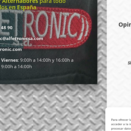
 Alternadores
para todo
los e
n España
.
Opi
 48 90
ic@alfetronicsa.com
ronic.com
 Viernes
: 9:00h a 14:00h y 16:00h a
S
: 9:00h a 14:00h
Para ofrecer 
acceder a la i
procesar dato