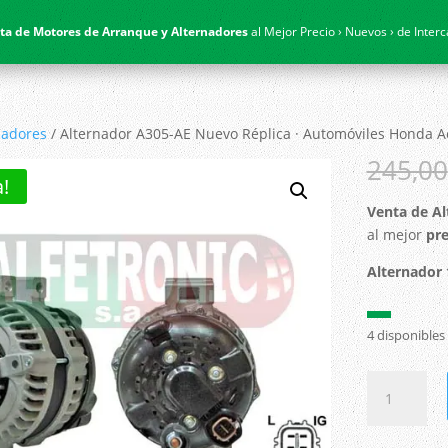
ta de Motores de Arranque y Alternadores
al Mejor Precio › Nuevos › de Inter
nadores
/ Alternador A305-AE Nuevo Réplica · Automóviles Honda Ac
245,00
a!
Venta de Al
al mejor
pre
Alternador
▬
4 disponibles
Alternador
A305-
AE