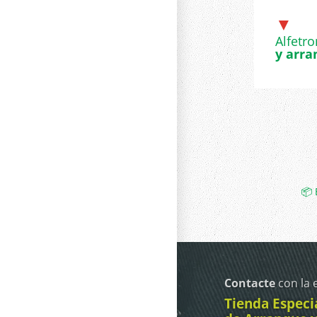
▼
Alfetro
y arra
📦 
Contacte
con la
Tienda Especi