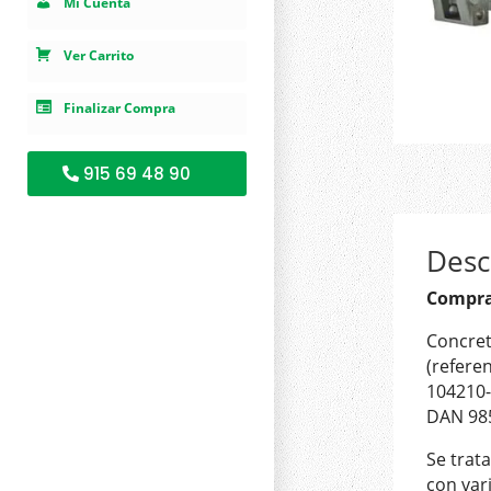
Mi Cuenta
Ver Carrito
Finalizar Compra
915 69 48 90
Desc
Compra
Concre
(refere
104210-
DAN 985
Se trat
con var