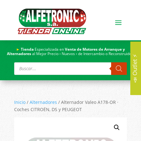
►
Tienda
Especializada en
Venta de Motores de Arranque y
Alternadores
al Mejor Precio › Nuevos › de Intercambio o Reconstruidos.
📣 Outlet ⚡
Búsqueda
de
productos
Inicio
/
Alternadores
/ Alternador Valeo A178-OR ·
Coches CITROËN, DS y PEUGEOT