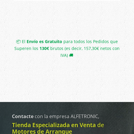
📦 El
Envío es Gratuito
para todos los Pedidos que
Superen los
130€
brutos (es decir, 157,30€ netos con
IVA) 🚚
Contacte
con la empresa ALFETRONIC,
Tienda Especializada en Venta
de
Motores de Arranque