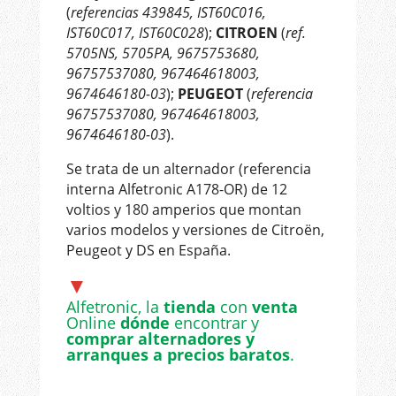
(
referencias 439845, IST60C016,
IST60C017, IST60C028
);
CITROEN
(
ref.
5705NS, 5705PA, 9675753680,
96757537080, 967464618003,
9674646180-03
);
PEUGEOT
(
referencia
96757537080, 967464618003,
9674646180-03
).
Se trata de un alternador (referencia
interna Alfetronic A178-OR) de 12
voltios y 180 amperios que montan
varios modelos y versiones de Citroën,
Peugeot y DS en España.
▼
Alfetronic, la
tienda
con
venta
Online
dónde
encontrar y
comprar alternadores y
arranques a precios baratos
.