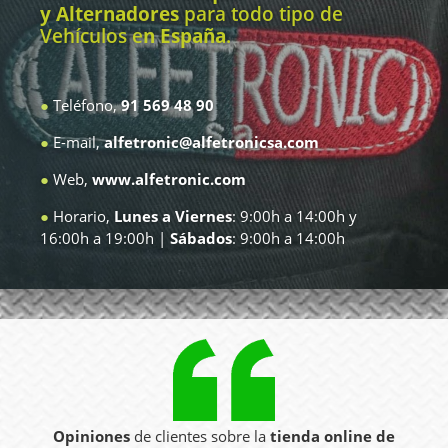
y Alternadores
para todo tipo de
Vehículos e
n España
.
●
Teléfono,
91 569 48 90
●
E-mail,
alfetronic@alfetronicsa.com
●
Web,
www.alfetronic.com
●
Horario,
Lunes a Viernes
: 9:00h a 14:00h y
16:00h a 19:00h |
Sábados
: 9:00h a 14:00h
Opiniones
de clientes sobre la
tienda online de