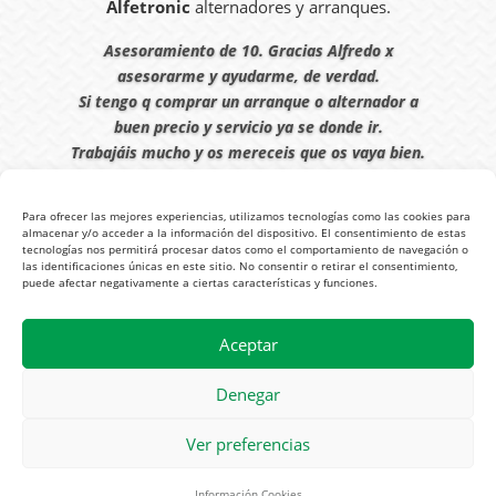
Alfetronic
alternadores y arranques.
Asesoramiento de 10. Gracias Alfredo x
asesorarme y ayudarme, de verdad.
Si tengo q comprar un arranque o alternador a
buen precio y servicio ya se donde ir.
Trabajáis mucho y os mereceis que os vaya bien.
Javier S. | Julio 2023
Para ofrecer las mejores experiencias, utilizamos tecnologías como las cookies para
almacenar y/o acceder a la información del dispositivo. El consentimiento de estas
tecnologías nos permitirá procesar datos como el comportamiento de navegación o
las identificaciones únicas en este sitio. No consentir o retirar el consentimiento,
puede afectar negativamente a ciertas características y funciones.
© 2026
Tienda Online Alfetronic SA
|
Aviso Legal
-
Política Privacidad
-
Aceptar
Cookies
|
Condiciones Venta Online
|
Diseño y Posicionamiento Web,
Agencia web-espana.es
Denegar
Ver preferencias
Información Cookies