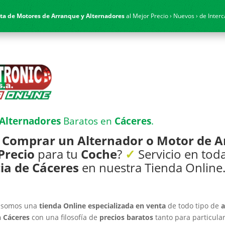
ta de Motores de Arranque y Alternadores
al Mejor Precio › Nuevos › de Inter
 Alternadores
Baratos en
Cáceres
.
s
Comprar un Alternador o Motor de 
Precio
para tu
Coche
?
✓
Servicio en toda
ia de Cáceres
en nuestra Tienda Online
A somos una
tienda Online especializada en venta
de todo tipo de
a
n Cáceres
con una filosofía de
precios baratos
tanto para particula