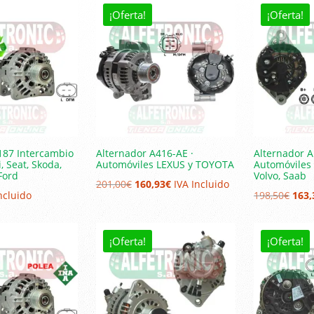
¡Oferta!
¡Oferta!
187 Intercambio
Alternador A416-AE ·
Alternador A
, Seat, Skoda,
Automóviles LEXUS y TOYOTA
Automóviles 
Ford
Volvo, Saab
El
El
201,00
€
160,93
€
IVA Incluido
El
ncluido
198,50
€
163,
precio
precio
prec
original
actual
origi
era:
es:
¡Oferta!
¡Oferta!
era:
201,00€.
160,93€.
198,