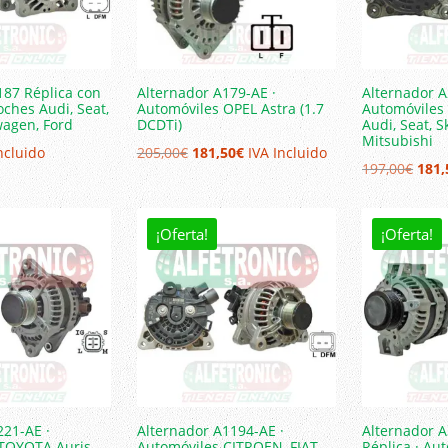
187 Réplica con
Alternador A179-AE ·
Alternador A
oches Audi, Seat,
Automóviles OPEL Astra (1.7
Automóviles
wagen, Ford
DCDTi)
Audi, Seat, S
Mitsubishi
El
El
ncluido
205,00
€
181,50
€
IVA Incluido
El
197,00
€
181,
precio
precio
prec
original
actual
origi
era:
es:
¡Oferta!
¡Oferta!
era:
205,00€.
181,50€.
197,
221-AE ·
Alternador A1194-AE ·
Alternador 
TOYOTA Auris,
Automóviles CITROEN, FIAT,
Réplica · Au