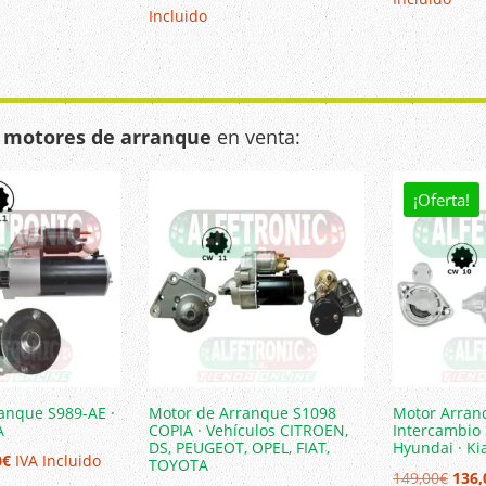
precio
precio
Incluido
ori
original
actual
era
era:
es:
1.
1.197,00€.
1.028,50€.
e
motores de arranque
en venta:
¡Oferta!
anque S989-AE ·
Motor de Arranque S1098
Motor Arran
A
COPIA · Vehículos CITROEN,
Intercambio 
DS, PEUGEOT, OPEL, FIAT,
Hyundai · Ki
El
0
€
IVA Incluido
TOYOTA
El
149,00
€
136,