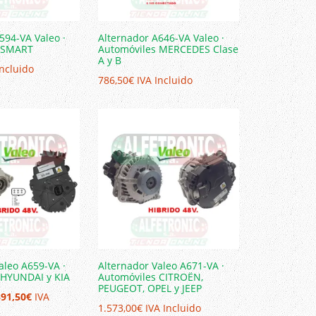
594-VA Valeo ·
Alternador A646-VA Valeo ·
s SMART
Automóviles MERCEDES Clase
A y B
Incluido
786,50
€
IVA Incluido
aleo A659-VA ·
Alternador Valeo A671-VA ·
 HYUNDAI y KIA
Automóviles CITROËN,
PEUGEOT, OPEL y JEEP
El
391,50
€
IVA
1.573,00
€
IVA Incluido
ecio
precio