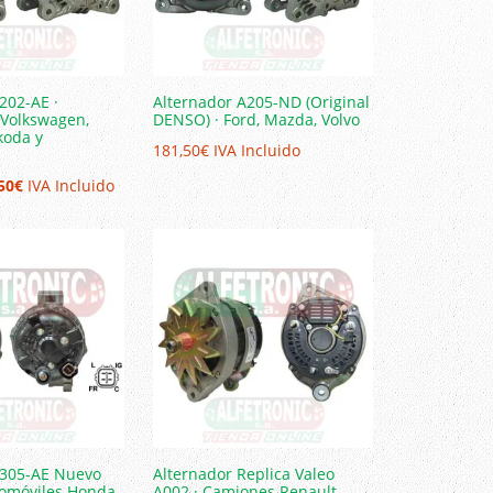
202-AE ·
Alternador A205-ND (Original
 Volkswagen,
DENSO) · Ford, Mazda, Volvo
koda y
181,50
€
IVA Incluido
El
50
€
IVA Incluido
io
precio
nal
actual
es:
00€.
181,50€.
A305-AE Nuevo
Alternador Replica Valeo
tomóviles Honda
A002 · Camiones Renault