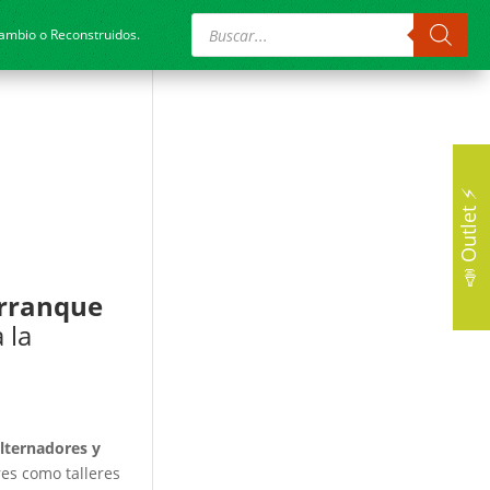
Búsqueda
de
cambio o Reconstruidos.
productos
📣 Outlet ⚡
Arranque
 la
.
lternadores y
res como talleres