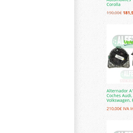
Corolla
El
190,00
€
181,
prec
origi
era:
190,0
Alternador A
Coches Audi, 
Volkswagen, 
210,00
€
IVA I