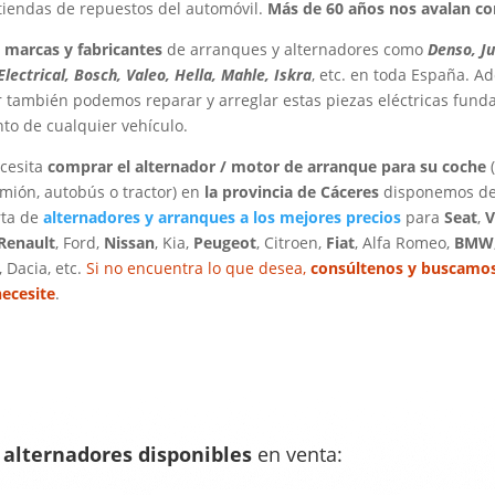
tiendas de repuestos del automóvil.
Más de 60 años nos avalan 
 marcas y fabricantes
de arranques y alternadores como
Denso, J
lectrical, Bosch, Valeo, Hella, Mahle, Iskra
, etc. en toda España. A
er también podemos reparar y arreglar estas piezas eléctricas fund
to de cualquier vehículo.
ecesita
comprar el alternador / motor de arranque para su coche
(
amión, autobús o tractor) en
la provincia de Cáceres
disponemos de
rta de
alternadores y arranques a los mejores precios
para
Seat
,
V
Renault
, Ford,
Nissan
, Kia,
Peugeot
, Citroen,
Fiat
, Alfa Romeo,
BMW
, Dacia, etc.
Si no encuentra lo que desea,
consúltenos y buscamos
necesite
.
e
alternadores disponibles
en venta: