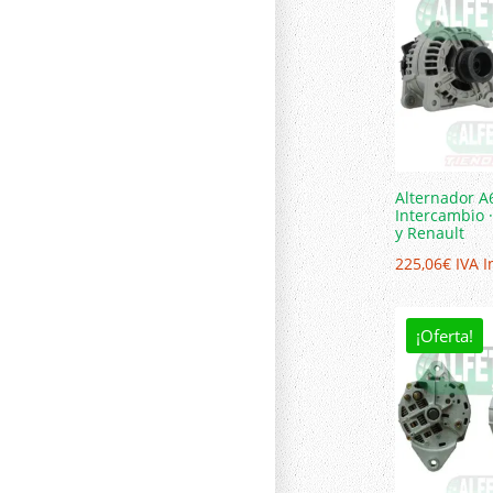
Alternador A
Intercambio 
y Renault
225,06
€
IVA I
¡Oferta!