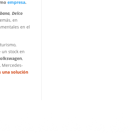
como
empresa
.
ubana, Delco
demás, en
amentales en el
turismo,
 un stock en
olkswagen
,
, Mercedes-
 una solución