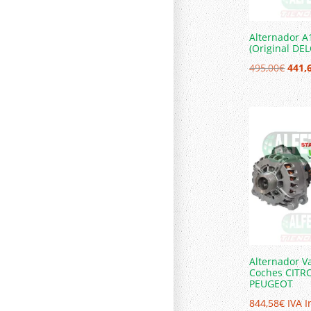
Alternador 
(Original DE
El
495,00
€
441,
prec
origi
era:
495,0
Alternador V
Coches CITR
PEUGEOT
844,58
€
IVA I