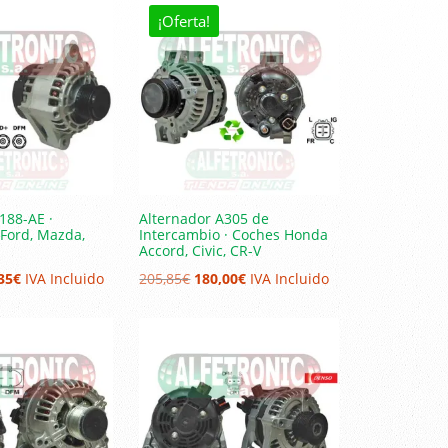
¡Oferta!
188-AE ·
Alternador A305 de
Ford, Mazda,
Intercambio · Coches Honda
Accord, Civic, CR-V
El
El
El
35
€
IVA Incluido
205,85
€
180,00
€
IVA Incluido
io
precio
precio
precio
nal
actual
original
actual
es:
era:
es:
50€.
163,35€.
205,85€.
180,00€.