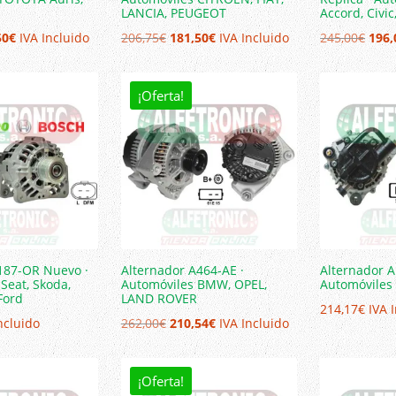
LANCIA, PEUGEOT
Accord, Civic
El
El
El
El
50
€
IVA Incluido
206,75
€
181,50
€
IVA Incluido
245,00
€
196,
io
precio
precio
precio
prec
nal
actual
original
actual
origi
¡Oferta!
es:
era:
es:
era:
0€.
181,50€.
206,75€.
181,50€.
245,
187-OR Nuevo ·
Alternador A464-AE ·
Alternador A
Seat, Skoda,
Automóviles BMW, OPEL,
Automóviles 
Ford
LAND ROVER
214,17
€
IVA 
El
El
ncluido
262,00
€
210,54
€
IVA Incluido
precio
precio
original
actual
¡Oferta!
era:
es: