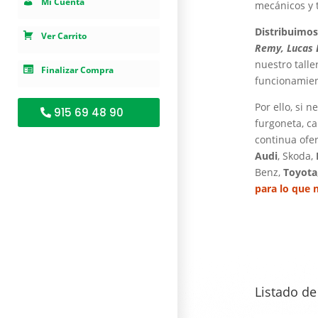
Mi Cuenta
mecánicos y 
Distribuimos
Ver Carrito
Remy, Lucas E
nuestro tall
Finalizar Compra
funcionamien
Por ello, si n
915 69 48 90
furgoneta, c
continua ofe
Audi
, Skoda,
Benz,
Toyota
para lo que 
Listado d