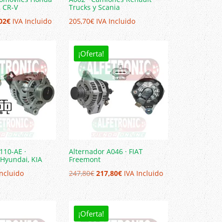
, CR-V
Trucks y Scania
El
02
€
IVA Incluido
205,70
€
IVA Incluido
io
precio
nal
actual
¡Oferta!
es:
00€.
196,02€.
110-AE ·
Alternador A046 · FIAT
Hyundai, KIA
Freemont
El
El
Incluido
247,80
€
217,80
€
IVA Incluido
precio
precio
original
actual
era:
es:
¡Oferta!