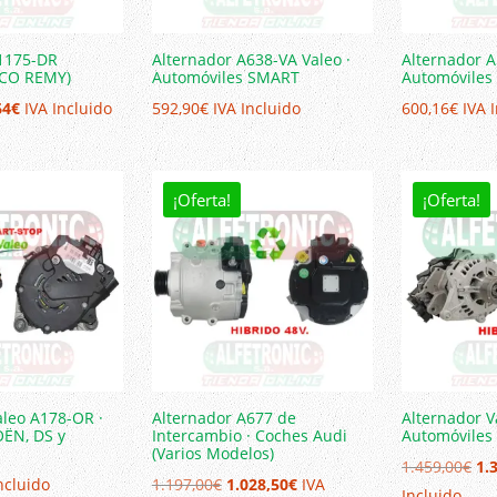
A1175-DR
Alternador A638-VA Valeo ·
Alternador A
LCO REMY)
Automóviles SMART
Automóvile
El
64
€
IVA Incluido
592,90
€
IVA Incluido
600,16
€
IVA 
io
precio
nal
actual
es:
¡Oferta!
¡Oferta!
0€.
441,64€.
aleo A178-OR ·
Alternador A677 de
Alternador V
OËN, DS y
Intercambio · Coches Audi
Automóviles
(Varios Modelos)
El
1.459,00
€
1.
El
El
ncluido
1.197,00
€
1.028,50
€
IVA
pr
Incluido