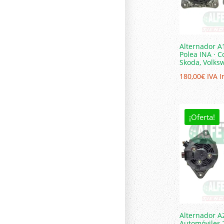
Alternador A
Polea INA · C
Skoda, Volks
180,00
€
IVA I
¡Oferta!
Alternador A
Automóviles 