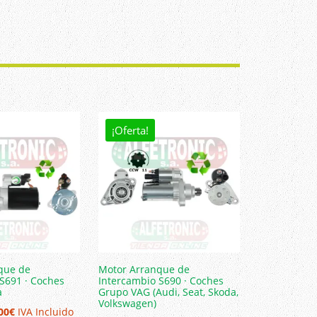
ginal
actual
:
es:
459,00€.
1.391,50€.
¡Oferta!
que de
Motor Arranque de
S691 · Coches
Intercambio S690 · Coches
a
Grupo VAG (Audi, Seat, Skoda,
Volkswagen)
El
00
€
IVA Incluido