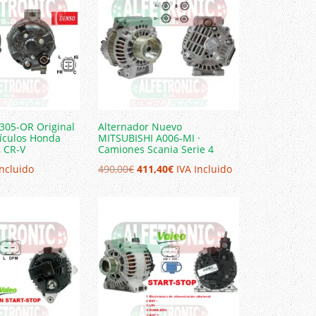
247,80€.
217,80€.
305-OR Original
Alternador Nuevo
ículos Honda
MITSUBISHI A006-MI ·
, CR-V
Camiones Scania Serie 4
El
El
Incluido
490,00
€
411,40
€
IVA Incluido
precio
precio
original
actual
era:
es:
490,00€.
411,40€.