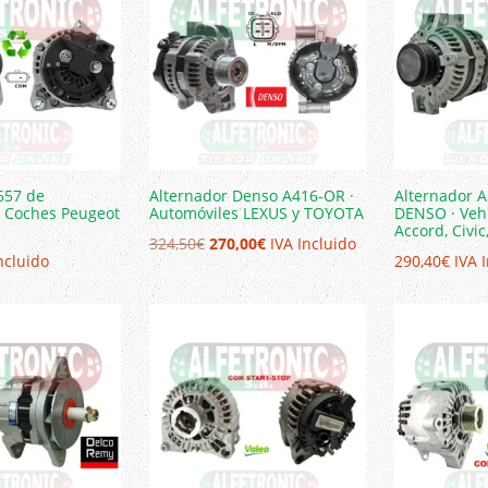
262,00€.
210,54€.
657 de
Alternador Denso A416-OR ·
Alternador A
· Coches Peugeot
Automóviles LEXUS y TOYOTA
DENSO · Veh
Accord, Civic
El
El
324,50
€
270,00
€
IVA Incluido
ncluido
290,40
€
IVA 
precio
precio
original
actual
era:
es:
324,50€.
270,00€.