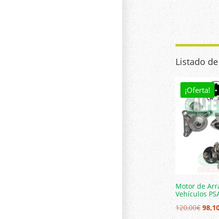
Listado d
¡Oferta!
Motor de Arr
Vehículos PS
El
120,00
€
98,1